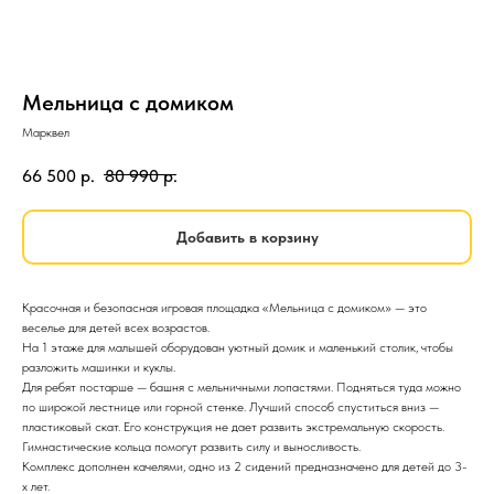
Мельница с домиком
Марквел
66 500
р.
80 990
р.
Добавить в корзину
Красочная и безопасная игровая площадка «Мельница с домиком» — это
веселье для детей всех возрастов.
На 1 этаже для малышей оборудован уютный домик и маленький столик, чтобы
разложить машинки и куклы.
Для ребят постарше — башня с мельничными лопастями. Подняться туда можно
по широкой лестнице или горной стенке. Лучший способ спуститься вниз —
пластиковый скат. Его конструкция не дает развить экстремальную скорость.
Гимнастические кольца помогут развить силу и выносливость.
Комплекс дополнен качелями, одно из 2 сидений предназначено для детей до 3-
х лет.