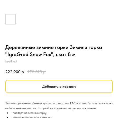
Деревянные зимние горки Зимняя горка
"IgraGrad Snow Fox", скат 8 м
IgraGrad
222 900
р.
278 625
р.
Добавить в корзину
Зимняя горка имеет Декларацию о соответствии EAC и может быть использована
в общественных местах. С горкой вы получите следующие документы:
- паспорт на зимнюю горку;
- руководство по эксплуатации;