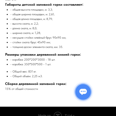
Габариты детской заливной горки составляют:
- общая высота площадки, м: 3,3;
- общая ширина площадки, м: 2,61;
- общая длина площадки, м: 8,79;
- высота ската, м: 2,2;
- длина ската, м: 8,0;
- ширина ската, м: 1,28;
- несущие стойки: клеёный брус 90х90 мм;
- стойки ската: брус 45х90 мм;
- толщина доски элемента ската, мм: 35.
Размеры упаковки деревянной зимней горки:
- коробка: 200*200*3000 - 18 шт.
- коробка: 350*500*500 - 1 шт.
- Общий вес: 831 кг.
- Общий объём: 2,25 м3.
Сборка деревянной заливной горки:
15% от общей стоимости
Tilda
Made on