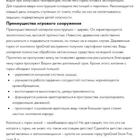
водой при минусовой температуре, после чего горка готова к эксплуатации.
Для подъёма вверх конструкция оснащена лестницей и перилами. Рекомендуется
каждый день очищать ступеньки от снега, чтобы на них не натаптывались
ледышки, подвергающие детей опасности.
Преимущества игрового сооружения
Преимущественный материал конструкции – дерево. Он характеризуется
экологичностью, высокой прочностью. Известно, древесине свойственно
рассыхаться и поддаваться гниению, но только не в нашем случае. Деревянные
горки от компании IgraGrad заслуженно получили сертификат качества. Ведь
материал полностью обработан нетоксичным средством на водной основе.
Пропитка не пропускает влагу, не позволяет древесине рассыхаться, благодаря
чему горка прослужит Вашим детям длительный срок. Кроме этого, катание с
горки обладает огромной пользой:
- укрепляется иммунная система, мышцы;
- улучшается работа сердечно-сосудистой системы, нормализуется
кровообращение;
- воспитывается выносливость, целеустремлённость;
- формируется умение адаптироваться в пространстве, контролировать
координацию движений;
- происходит социальная адаптация, ведь такая большая горка станет
местом скопления народа.
Кататься с горки зимой – незабываемо круто! Не зря говорят, что тот, кто не
катался с горки, не знает, что такое настоящее детство! Сделайте детство своих
детей весёлым и запоминающимся – купите им зимнюю горку IgraGrad Snow Fox,
скат 8 м