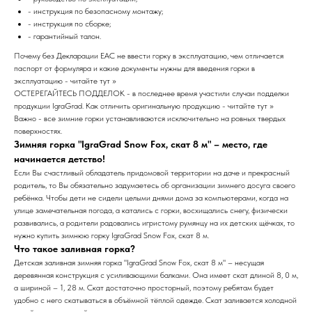
- инструкция по безопасному монтажу;
- инструкция по сборке;
- гарантийный талон.
Почему без Декларации EAC не ввести горку в эксплуатацию, чем отличается
паспорт от формуляра и какие документы нужны для введения горки в
эксплуатацию - читайте тут >>
ОСТЕРЕГАЙТЕСЬ ПОДДЕЛОК - в последнее время участили случаи подделки
продукции IgraGrad. Как отличить оригинальную продукцию - читайте тут >>
Важно - все зимние горки устанавливаются исключительно на ровных твердых
поверхностях.
Зимняя горка "IgraGrad Snow Fox, скат 8 м" – место, где
начинается детство!
Если Вы счастливый обладатель придомовой территории на даче и прекрасный
родитель, то Вы обязательно задумаетесь об организации зимнего досуга своего
ребёнка. Чтобы дети не сидели целыми днями дома за компьютерами, когда на
улице замечательная погода, а катались с горки, восхищались снегу, физически
развивались, а родители радовались игристому румянцу на их детских щёчках, то
нужно купить зимнюю горку IgraGrad Snow Fox, скат 8 м.
Что такое заливная горка?
Детская заливная зимняя горка "IgraGrad Snow Fox, скат 8 м" – несущая
деревянная конструкция с усиливающими балками. Она имеет скат длиной 8, 0 м,
а шириной – 1, 28 м. Скат достаточно просторный, поэтому ребятам будет
удобно с него скатываться в объёмной тёплой одежде. Скат заливается холодной