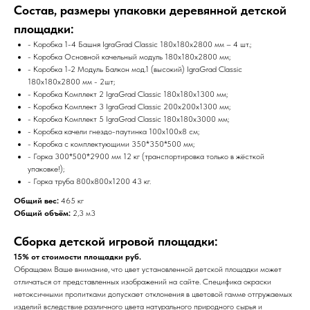
Состав, размеры упаковки деревянной детской
площадки:
- Коробка 1-4 Башня IgraGrad Classic 180х180х2800 мм – 4 шт.;
- Коробка Основной качельный модуль 180х180х2800 мм;
- Коробка 1-2 Модуль Балкон мод.1 (высокий) IgraGrad Classic
180х180х2800 мм - 2шт;
- Коробка Комплект 2 IgraGrad Classic 180х180х1300 мм;
- Коробка Комплект 3 IgraGrad Classic 200х200х1300 мм;
- Коробка Комплект 5 IgraGrad Classic 180х180х3000 мм;
- Коробка качели гнездо-паутинка 100х100х8 см;
- Коробка с комплектующими 350*350*500 мм;
- Горка 300*500*2900 мм 12 кг (транспортировка только в жёсткой
упаковке!);
- Горка труба 800х800х1200 43 кг.
Общий вес:
465 кг
Общий объём:
2,3 м3
Сборка детской игровой площадки:
15% от стоимости площадки руб.
Обращаем Ваше внимание, что цвет установленной детской площадки может
отличаться от представленных изображений на сайте. Специфика окраски
нетоксичными пропитками допускает отклонения в цветовой гамме отгружаемых
изделий вследствие различного цвета натурального природного сырья и