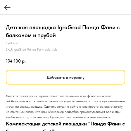
Детская площадка IgraGrad Панда Фани с
балконом и трубой
IgraGrad
SKU:
IgraGrad_Panda_Fany_balc_trub
194 100
р.
Добавить в корзину
Детская площадка из дерева станет воплощением всех фантазий вашего
ребёнка, поможет развить его навыки и укрепит иммунитет благодаря увлечённым
играм на свежем воздухе. Сделать заказ на сайте очень просто, оставьте заявку
на сайте или позвоните нам. Менеджер подробно проконсультирует вас и, при
необходимости, поможет подобрать дополнительные игровые элементы.
Комплектация детской площадки "Панда Фани с