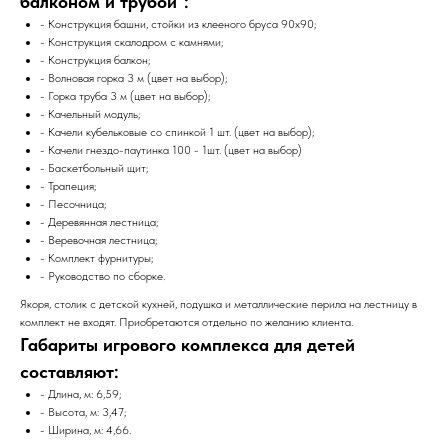
балконом и трубой":
- Конструкция башни, стойки из клееного бруса 90х90;
- Конструкция скалодром с камнями;
- Конструкция балкон;
- Волновая горка 3 м (цвет на выбор);
- Горка труба 3 м (цвет на выбор);
- Качельный модуль;
- Качели кубельковые со спинкой 1 шт. (цвет на выбор);
- Качели гнездо-паутинка 100 - 1шт. (цвет на выбор)
- Баскетбольный щит;
- Трапеция;
- Песочница;
- Деревянная лестница;
- Веревочная лестница;
- Комплект фурнитуры;
- Руководство по сборке.
Якоря, столик с детской кухней, подушка и металлические перила на лестницу в
комплект не входят. Приобретаются отдельно по желанию клиента.
Габариты игрового комплекса для детей
составляют:
- Длина, м: 6,59;
- Высота, м: 3,47;
- Ширина, м: 4,66.