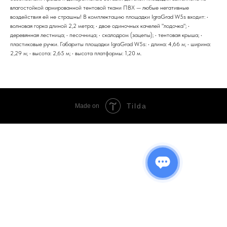
влагостойкой армированной тентовой ткани ПВХ — любые негативные
воздействия ей не страшны! В комплектацию площадки IgraGrad W5s входит: •
волновая горка длиной 2,2 метра; • двое одиночных качелей "лодочка"; •
деревянная лестница; • песочница; • скалодром (зацепы); • тентовая крыша; •
пластиковые ручки. Габариты площадки IgraGrad W5s: • длина: 4,66 м; • ширина:
2,29 м; • высота: 2,65 м; • высота платформы: 1,20 м.
Tilda
Made on