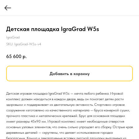
Детская площадка IgraGrad W5s
IgraGrad
SKU:
IgraGrad-W5s-v4
65 600
р.
Добавить в корзину
Детская игровая площадка IgraGrad W5s — мечта любого ребенка. Игровой
комплекс должен находиться в каждом дворе, ведь он помогает детям расти
здоровыми и поддерживает их двигательную активность. Спортивно-игровое
сооружение изготовлено из качественного материала — бруса камерной сушки,
прочного пластика и металлических крепежей. Брус для основания площадки
имеет размеры 45х90 мм. Игровой комплекс имеет необходимые отверстия
основных узловых элементов, что очень сильно упрощает его сборку. Острые края
деревянных деталей — скруглены, что делает использование городка
безопасным. Крыша и декоративные вставки детской площадки выполнена из