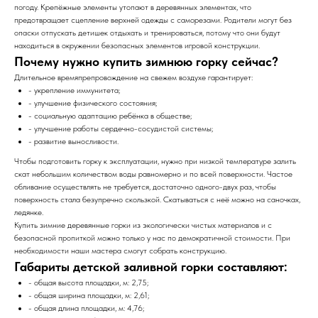
погоду. Крепёжные элементы утопают в деревянных элементах, что
предотвращает сцепление верхней одежды с саморезами. Родители могут без
опаски отпускать детишек отдыхать и тренироваться, потому что они будут
находиться в окружении безопасных элементов игровой конструкции.
Почему нужно купить зимнюю горку сейчас?
Длительное времяпрепровождение на свежем воздухе гарантирует:
- укрепление иммунитета;
- улучшение физического состояния;
- социальную адаптацию ребёнка в обществе;
- улучшение работы сердечно-сосудистой системы;
- развитие выносливости.
Чтобы подготовить горку к эксплуатации, нужно при низкой температуре залить
скат небольшим количеством воды равномерно и по всей поверхности. Частое
обливание осуществлять не требуется, достаточно одного-двух раз, чтобы
поверхность стала безупречно скользкой. Скатываться с неё можно на саночках,
ледянке.
Купить зимние деревянные горки из экологически чистых материалов и с
безопасной пропиткой можно только у нас по демократичной стоимости. При
необходимости наши мастера смогут собрать конструкцию.
Габариты детской заливной горки составляют:
- общая высота площадки, м: 2,75;
- общая ширина площадки, м: 2,61;
- общая длина площадки, м: 4,76;