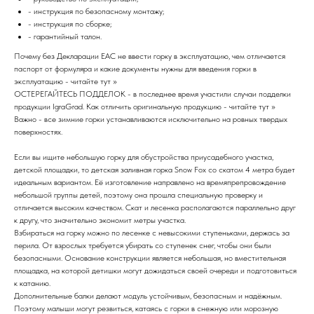
- инструкция по безопасному монтажу;
- инструкция по сборке;
- гарантийный талон.
Почему без Декларации EAC не ввести горку в эксплуатацию, чем отличается
паспорт от формуляра и какие документы нужны для введения горки в
эксплуатацию - читайте тут >>
ОСТЕРЕГАЙТЕСЬ ПОДДЕЛОК - в последнее время участили случаи подделки
продукции IgraGrad. Как отличить оригинальную продукцию - читайте тут >>
Важно - все зимние горки устанавливаются исключительно на ровных твердых
поверхностях.
Если вы ищите небольшую горку для обустройства приусадебного участка,
детской площадки, то детская заливная горка Snow Fox со скатом 4 метра будет
идеальным вариантом. Её изготовление направлено на времяпрепровождение
небольшой группы детей, поэтому она прошла специальную проверку и
отличается высоким качеством. Скат и лесенка располагаются параллельно друг
к другу, что значительно экономит метры участка.
Взбираться на горку можно по лесенке с невысокими ступеньками, держась за
перила. От взрослых требуется убирать со ступенек снег, чтобы они были
безопасными. Основание конструкции является небольшая, но вместительная
площадка, на которой детишки могут дожидаться своей очереди и подготовиться
к катанию.
Дополнительные балки делают модуль устойчивым, безопасным и надёжным.
Поэтому малыши могут резвиться, катаясь с горки в снежную или морозную