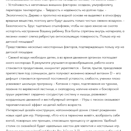
- Устойчивость к негативным внешним факторам: осадкам, ультрафиолету,
перепадам температуры. - Твёрдость и надёжность на долгие годы. -
Экологичность. Дерево и пропитка на водной основе не выделяют в атмосферу
вредные вещества, поэтому дети будут дышать только чистым свежим воздухом. -
Безопасность. Брус тщательно отшлифован, чтобы ни одна заноза не смогла
испортить настроение Вашему ребёнку. Все болты спрятаны внутрь материала, а
лесенки имеют слегка ребристую антискользящую поверхность. Польза игр на
детской площадке?
Представляем несколько неоспоримых факторов, подтверждающих пользу игр на
детской площадке:
- Свежий воздух необходим детям, а во время движения организм поглощает
много кислорода. В результате улучшается кровообращение, работа мозга
становится продуктивнее, иммунитет укрепляется. - Бегая, прыгая, преодолевая
препятствия под солнышком, дети получают жизненно важный витамин D – его
дефицит становится причиной постоянной усталости, слабости, ученики плохо
усваивают школьную программу. - Катание с горки, подтягивания на турнике,
лазание по верёвочной лестнице, и скалодрому, наличие качели и боксёрской
груши укрепляют сердечно-сосудистую систему и мышцы, развивают
координацию движений и вестибулярный аппарат. - Игры с песком оказывают
терапевтический эффект на детей любого возраста.
Интересный дизайн конструкции, напоминающий домик станет рождением
новых идей для игр. Например, «Кто-кто в теремочке живёт», вообразить себя
юнгой, пожарным или принцем, спасающим принцессу от дракона. Удобный
столик со скамейкой будет идеальным местом для чаепития и настольных игр.
Детская площадка IgraGrad Крафт Pro 3 (скат 2,2) – мечта каждого ребёнка! А