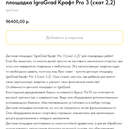
площадка IgraGrad Крафт Pro 3 (скат 2,2)
IgraGrad
96400,00
р.
Добавить в корзину
Детская площадка "IgraGrad Крафт Pro 3 (скат 2,2)" для подзарядки ребят!
Если Вы заметили, то многих детей просто не заставить заниматься спортом, при
этом они невероятно подвижны и любопытны. Эту нескончаемую энергию куда-
то необходимо девать, поэтому наш Вам совет - купите детскую площадку
IgraGrad Крафт Pro 3 (скат 2,2). Она станет местом, где ребёнок растратит
свою неугомонную энергию и улучшит свои физические качества!
Особенности детской площадки от IgraGrad
Конструкция двухуровневой башни из клееного бруса 70х70 мм отличается
высокой прочностью и надёжностью. Ведь она оборудована дополнительными
усиливающими балками, обеспечивающими устойчивость в любую погоду.
Детская площадка компактна, но это не отразилось на её функциональности.
Она оборудована всеми спортивно-игровыми элементами для организации
досуга дошкольников и младших школьников.
Детская площадка изготовлена из износостойкой древесины, а для её обработки
использовалась нетоксичная пропитка на водной основе, что обеспечивает: