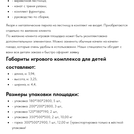
- веревочная лестница;
- канат с тремя узлами;
- комплект фурнитуры;
- руководство по сборке;
Якоря и металлические перила на лестницу в комплект не входят. Приобретаются
отдельно по желанию клиента.
По желанию клиента игровая площадка может быть укомплектована
дополнительными элементами. Можно заменить обычные качели на качели-
гнездо, которые очень удобны в использовании. Наши специалисты обсудят с
вами все детали заказа и быстро оформят заявку.
Габариты игрового комплекса для детей
составляют:
- длина, м: 5,94;
- высота, м: 3,25;
- ширина, м: 4,4;
Размеры упаковки площадки:
- упаковка: 180*180*2800, 5 шт.,
- упаковка: 200*200*2800, 3 шт.,
- упаковка 120*180*190, 2 шт.,
- упаковка: 350*500*500, 2 шт., 10,00 кг
- горка: 300*500*2900, 1 шт., 12,00 кг. (транспортировка только в жёсткой
упаковке!