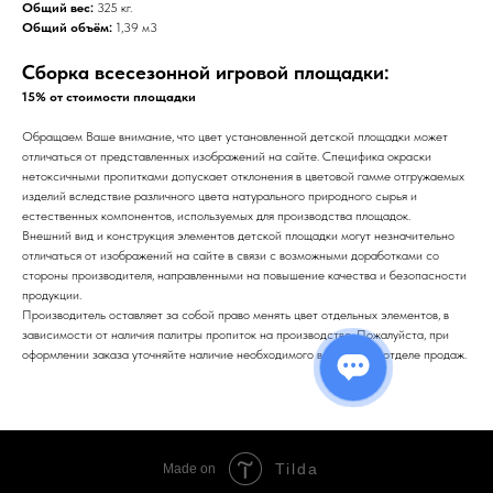
Общий вес:
325 кг.
Общий объём:
1,39 м3
Сборка всесезонной игровой площадки:
15% от стоимости площадки
Обращаем Ваше внимание, что цвет установленной детской площадки может
отличаться от представленных изображений на сайте. Специфика окраски
нетоксичными пропитками допускает отклонения в цветовой гамме отгружаемых
изделий вследствие различного цвета натурального природного сырья и
естественных компонентов, используемых для производства площадок.
Внешний вид и конструкция элементов детской площадки могут незначительно
отличаться от изображений на сайте в связи с возможными доработками со
стороны производителя, направленными на повышение качества и безопасности
продукции.
Производитель оставляет за собой право менять цвет отдельных элементов, в
зависимости от наличия палитры пропиток на производстве. Пожалуйста, при
оформлении заказа уточняйте наличие необходимого вам цвета в отделе продаж.
Tilda
Made on