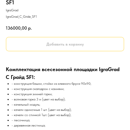
SF1
IgraGrad
IgraGrad_C_Gride_SF1
136000,00
р.
Добавить в корзину
Комплектация всесезонной площадки IgraGrad
C Грайд SF1:
- конструкция башни, стойки из клееного бруса 90х90;
- конструкция скалодром с камнями;
- конструкция зимней горки;
- волновая горка 3 м (цвет на выбор);
- качельный модуль;
- качели одиночные 1 шт. (цвет на выбор);
- качели со спинкой 1шт. (цвет на выбор);
- песочница;
- деревянная лестница;