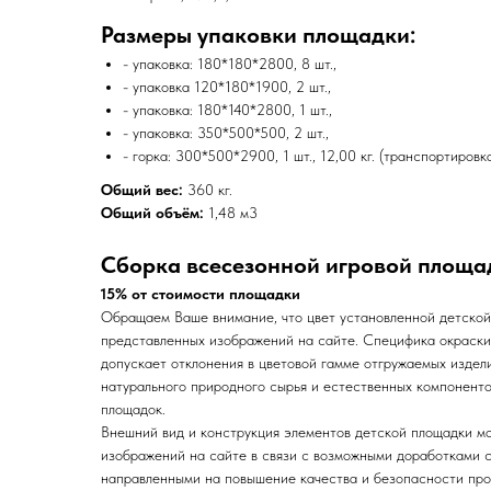
Размеры упаковки площадки:
- упаковка: 180*180*2800, 8 шт.,
- упаковка 120*180*1900, 2 шт.,
- упаковка: 180*140*2800, 1 шт.,
- упаковка: 350*500*500, 2 шт.,
- горка: 300*500*2900, 1 шт., 12,00 кг. (транспортировк
Общий вес:
360 кг.
Общий объём:
1,48 м3
Сборка всесезонной игровой площа
15% от стоимости площадки
Обращаем Ваше внимание, что цвет установленной детской
представленных изображений на сайте. Специфика окраск
допускает отклонения в цветовой гамме отгружаемых издел
натурального природного сырья и естественных компоненто
площадок.
Внешний вид и конструкция элементов детской площадки мо
изображений на сайте в связи с возможными доработками с
направленными на повышение качества и безопасности про