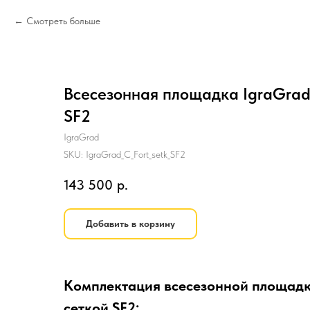
Смотреть больше
Всесезонная площадка IgraGrad
SF2
IgraGrad
SKU:
IgraGrad_C_Fort_setk_SF2
143 500
р.
Добавить в корзину
Комплектация всесезонной площадк
сеткой SF2: