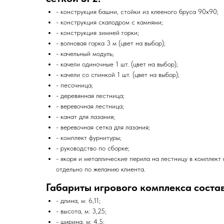
- конструкция башни, стойки из клееного бруса 90х90;
- конструкция скалодром с камнями;
- конструкция зимней горки;
- волновая горка 3 м (цвет на выбор);
- качельный модуль;
- качели одиночные 1 шт. (цвет на выбор);
- качели со спинкой 1 шт. (цвет на выбор);
- песочница;
- деревянная лестница;
- веревочная лестница;
- канат для лазания;
- веревочная сетка для лазания;
- комплект фурнитуры;
- руководство по сборке;
- якоря и металлические перила на лестницу в комплект
отдельно по желанию клиента.
Габариты игрового комплекса соста
- длина, м: 6,11;
- высота, м: 3,25;
- ширина, м: 4,5;