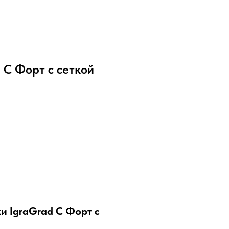
 С Форт с сеткой
и IgraGrad C Форт с