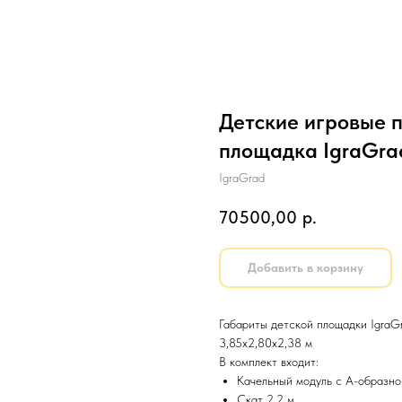
Детские игровые п
площадка IgraGrad
IgraGrad
70500,00
р.
Добавить в корзину
Габариты детской площадки IgraGr
3,85х2,80х2,38 м
В комплект входит:
Качельный модуль с А-образн
Скат 2,2 м