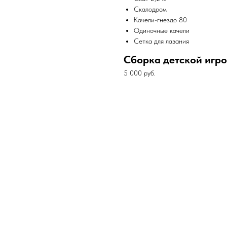
Скалодром
Качели-гнездо 80
Одиночные качели
Сетка для лазания
Сборка детской игр
5 000 руб.