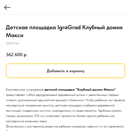
Детская площадка IgraGrad Клубный домик
Макси
IgraGrad
362 600
р.
Добавить в корзину
Комплексное сооружение
детской площадки "Клубный домик Макси"
представляет собой двухуровневый деревянный домик с увеличенным первым
этажом, дополненный двускатной крышей и балконом. Чтобы ребенок мог вдоволь
насладиться покорением высоты, детская площадка снабжена деревянной
лестницей, подвесным мостом, скалодромом, а также канатом. Удобные качели-
гнездо, диаметром 100 см, позволяют прокатить более одного ребенка или
насладиться качением лежа.
Физическое и умственное развитие ребенка напрямую зависит от его увлечений.