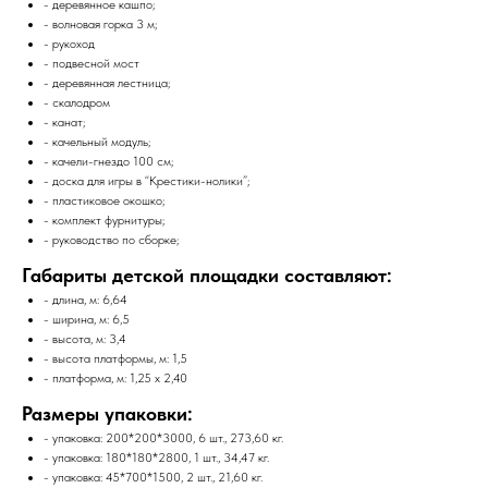
- деревянное кашпо;
- волновая горка 3 м;
- рукоход
- подвесной мост
- деревянная лестница;
- скалодром
- канат;
- качельный модуль;
- качели-гнездо 100 см;
- доска для игры в “Крестики-нолики”;
- пластиковое окошко;
- комплект фурнитуры;
- руководство по сборке;
Габариты детской площадки составляют:
- длина, м: 6,64
- ширина, м: 6,5
- высота, м: 3,4
- высота платформы, м: 1,5
- платформа, м: 1,25 x 2,40
Размеры упаковки:
- упаковка: 200*200*3000, 6 шт., 273,60 кг.
- упаковка: 180*180*2800, 1 шт., 34,47 кг.
- упаковка: 45*700*1500, 2 шт., 21,60 кг.