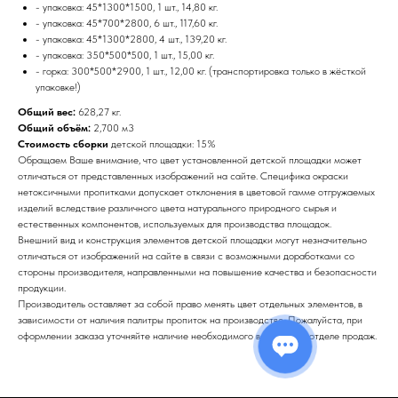
- упаковка: 45*1300*1500, 1 шт., 14,80 кг.
- упаковка: 45*700*2800, 6 шт., 117,60 кг.
- упаковка: 45*1300*2800, 4 шт., 139,20 кг.
- упаковка: 350*500*500, 1 шт., 15,00 кг.
- горка: 300*500*2900, 1 шт., 12,00 кг. (транспортировка только в жёсткой
упаковке!)
Общий вес:
628,27 кг.
Общий объём:
2,700 м3
Стоимость сборки
детской площадки: 15%
Обращаем Ваше внимание, что цвет установленной детской площадки может
отличаться от представленных изображений на сайте. Специфика окраски
нетоксичными пропитками допускает отклонения в цветовой гамме отгружаемых
изделий вследствие различного цвета натурального природного сырья и
естественных компонентов, используемых для производства площадок.
Внешний вид и конструкция элементов детской площадки могут незначительно
отличаться от изображений на сайте в связи с возможными доработками со
стороны производителя, направленными на повышение качества и безопасности
продукции.
Производитель оставляет за собой право менять цвет отдельных элементов, в
зависимости от наличия палитры пропиток на производстве. Пожалуйста, при
оформлении заказа уточняйте наличие необходимого вам цвета в отделе продаж.