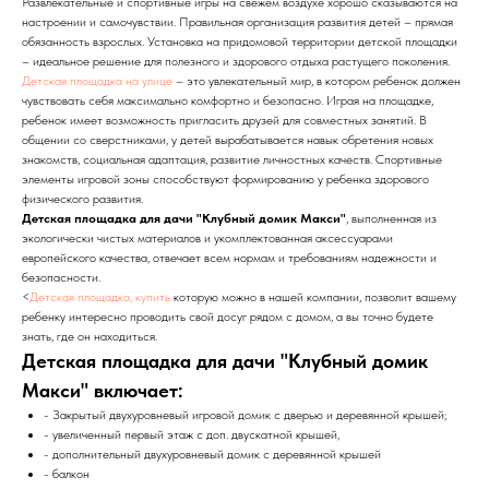
Развлекательные и спортивные игры на свежем воздухе хорошо сказываются на
настроении и самочувствии. Правильная организация развития детей – прямая
обязанность взрослых. Установка на придомовой территории детской площадки
– идеальное решение для полезного и здорового отдыха растущего поколения.
Детская площадка на улице
– это увлекательный мир, в котором ребенок должен
чувствовать себя максимально комфортно и безопасно. Играя на площадке,
ребенок имеет возможность пригласить друзей для совместных занятий. В
общении со сверстниками, у детей вырабатывается навык обретения новых
знакомств, социальная адаптация, развитие личностных качеств. Спортивные
элементы игровой зоны способствуют формированию у ребенка здорового
физического развития.
Детская площадка для дачи "Клубный домик Макси"
, выполненная из
экологически чистых материалов и укомплектованная аксессуарами
европейского качества, отвечает всем нормам и требованиям надежности и
безопасности.
<
Детская площадка, купить
которую можно в нашей компании, позволит вашему
ребенку интересно проводить свой досуг рядом с домом, а вы точно будете
знать, где он находиться.
Детская площадка для дачи "Клубный домик
Макси" включает:
- Закрытый двухуровневый игровой домик с дверью и деревянной крышей;
- увеличенный первый этаж с доп. двускатной крышей,
- дополнительный двухуровневый домик с деревянной крышей
- балкон