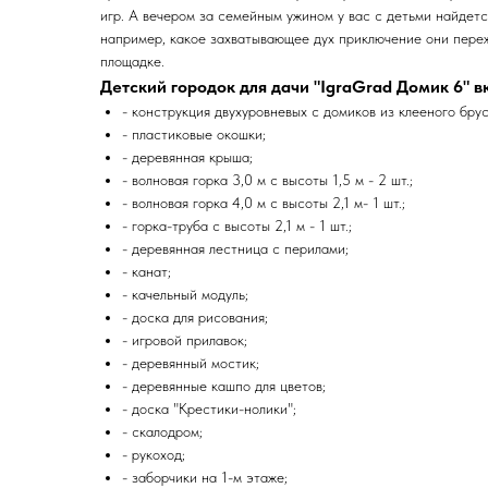
игр. А вечером за семейным ужином у вас с детьми найдетс
например, какое захватывающее дух приключение они пере
площадке.
Детский городок для дачи "IgraGrad Домик 6" в
- конструкция двухуровневых с домиков из клееного бру
- пластиковые окошки;
- деревянная крыша;
- волновая горка 3,0 м c высоты 1,5 м - 2 шт.;
- волновая горка 4,0 м c высоты 2,1 м- 1 шт.;
- горка-труба с высоты 2,1 м - 1 шт.;
- деревянная лестница с перилами;
- канат;
- качельный модуль;
- доска для рисования;
- игровой прилавок;
- деревянный мостик;
- деревянные кашпо для цветов;
- доска "Крестики-нолики";
- скалодром;
- рукоход;
- заборчики на 1-м этаже;