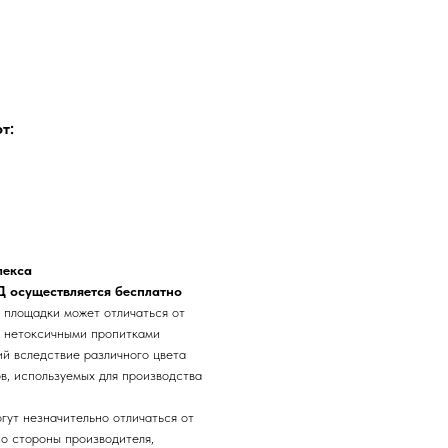
т:
лекса
АД осуществляется бесплатно
 площадки может отличаться от
и нетоксичными пропитками
ий вследствие различного цвета
в, используемых для производства
гут незначительно отличаться от
о стороны производителя,