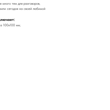
я много тем для разговоров,
жили сегодня на своей любимой
ключает:
са 100х100 мм;