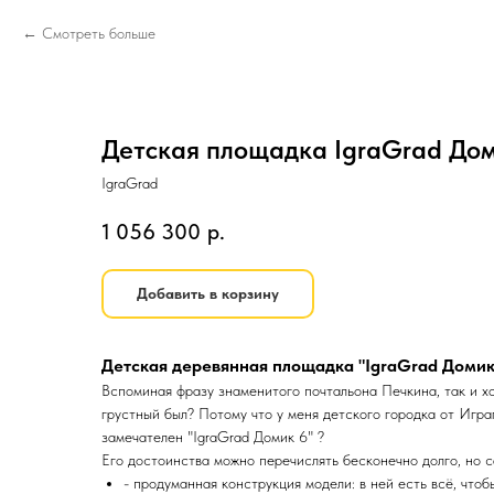
Смотреть больше
Детская площадка IgraGrad Дом
IgraGrad
1 056 300
р.
Добавить в корзину
Детская деревянная площадка "IgraGrad Домик
Вспоминая фразу знаменитого почтальона Печкина, так и хо
грустный был? Потому что у меня детского городка от Игра
замечателен "IgraGrad Домик 6" ?
Его достоинства можно перечислять бесконечно долго, но с
- продуманная конструкция модели: в ней есть всё, что