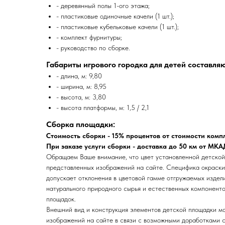
- деревянный полы 1-ого этажа;
- пластиковые одиночные качели (1 шт.);
- пластиковые кубельковые качели (1 шт.);
- комплект фурнитуры;
- руководство по сборке.
Габариты игрового городка для детей составляю
- длина, м: 9,80
- ширина, м: 8,95
- высота, м: 3,80
- высота платформы, м: 1,5 / 2,1
Сборка площадки:
Стоимость сборки - 15% процентов от стоимости комп
При заказе услуги сборки - доставка до 50 км от МК
Обращаем Ваше внимание, что цвет установленной детской
представленных изображений на сайте. Специфика окраск
допускает отклонения в цветовой гамме отгружаемых издел
натурального природного сырья и естественных компоненто
площадок.
Внешний вид и конструкция элементов детской площадки мо
изображений на сайте в связи с возможными доработками с