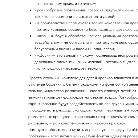
по-настоящему ярким и активным;
- разнообразие развлечений позволит придумать юным 
так, что вечером они не захотят идти домой;
- в производстве используется только качественная дре
поэтому комплекс абсолютно безопасен для детского зд
- клеенный брус и обработанное специальными состава
воздействиям и не боится влаги, поэтому комплекс буде
безупречным внешним видом ни один сезон;
- «Доски — это занозы» - скажут сомневающиеся родите
деревянные элементы наших изделий настолько тщатель
что их гладкости позавидует зеркало.
Просто огромный комплекс для детей красиво впишется в л
стильные башенки с белыми окошками на фоне сочной зелен
главное, множество развлечений надолго отвлекут детей от 
выманить малышей-домоседов на свежий воздух. Разнообр
гарантированно будут воздействовать на все группы мышц м
площадке есть рукоход, скалодром, канат, лестницы и 4 гор
романтичных принцесс и творческих натур предусмотрены р
рисования, игра «крести-нолики» и игровой прилавок.
Вам нужно обязательно купить деревянную площадку "IgraGr
протяжении всех летних каникул был фонтан идей для ролев