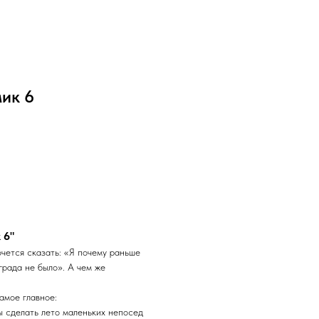
ик 6
 6"
чется сказать: «Я почему раньше
града не было». А чем же
амое главное:
бы сделать лето маленьких непосед