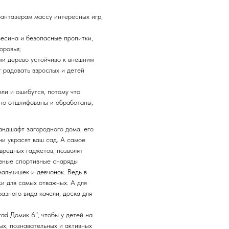
фантазерам массу интересных игр,
весина и безопасные пропитки,
оровья;
ми дерево устойчиво к внешним
т радовать взрослых и детей
ли и ошибутся, потому что
но отшлифованы и обработаны,
андшафт загородного дома, его
и украсят ваш сад. А самое
вредных гаджетов, позволят
азные спортивные снаряды
альчишек и девчонок. Ведь в
ки для самых отважных. А для
азного вида качели, доска для
ad Домик 6", чтобы у детей на
ых, познавательных и активных