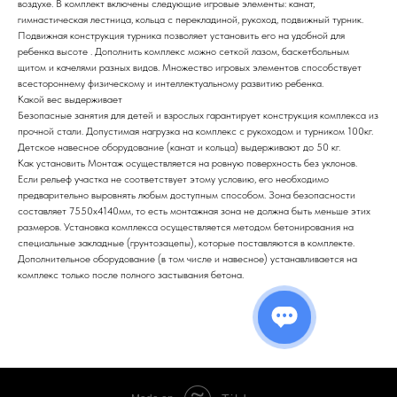
воздухе. В комплект включены следующие игровые элементы: канат,
гимнастическая лестница, кольца с перекладиной, рукоход, подвижный турник.
Подвижная конструкция турника позволяет установить его на удобной для
ребенка высоте . Дополнить комплекс можно сеткой лазом, баскетбольным
щитом и качелями разных видов. Множество игровых элементов способствует
всестороннему физическому и интеллектуальному развитию ребенка.
Какой вес выдерживает
Безопасные занятия для детей и взрослых гарантирует конструкция комплекса из
прочной стали. Допустимая нагрузка на комплекс с рукоходом и турником 100кг.
Детское навесное оборудование (канат и кольца) выдерживают до 50 кг.
Как установить Монтаж осуществляется на ровную поверхность без уклонов.
Если рельеф участка не соответствует этому условию, его необходимо
предварительно выровнять любым доступным способом. Зона безопасности
составляет 7550х4140мм, то есть монтажная зона не должна быть меньше этих
размеров. Установка комплекса осуществляется методом бетонирования на
специальные закладные (грунтозацепы), которые поставляются в комплекте.
Дополнительное оборудование (в том числе и навесное) устанавливается на
комплекс только после полного застывания бетона.