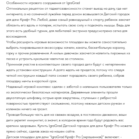
Особенности игрового сооружения от IgraGrad
Оптимальным рецептом от гаджетозависимости станет выезд на дачу, где нет
интернета, а на солнечной лужайке перед домом возвышается Детский городок
для дачи Крафт Pro. Любой, даже самый равнодушный к спорту, ребенок захочет
облазить его вдоль и поперек, испытать свою силу и подкачать мышцы. Ведь для
этого есть удобный турник, для любителей экстрима предусмотрена сетка для
восхождения.
Чтобы расширить игровые возможности площадки вы можете самостоятельно
выбрать понравившиеся аксессуары: качели, канаты, баскетбольную корзину,
горку и прочие развлечения. А милым девочкам захочется налепить пирожных из
песка и устроить кукольное чаепитие за столиком.
Принимая участие в комплектации своего городка дети будут с нетерпением
ждать установки конструкции. А долго ждать не придется, потому что следуя
четкой инструкции каждый папа сможет порадовать своего ребенка, собрав
площадку мечты в короткий срок.
Надежный игровой комплекс сделан с заботой о маленьких пользователях только
из экологически безопасных материалов. Деревянные элементы прошли
двухэтапную шлифовку, острые края закруглены, ступеньки с ребристой
поверхностью препятствуют скольжению, поэтому нежным детским ручкам и
коленкам ничего не грозит.
Проводя большую часть дня на свежем воздухе, в постоянном движении, ваши
дети укрепят иммунитет, а значит, в холодное время года будут радовать вас
крепким здоровьем. Купить IgraGrad Детский городок для дачи Крафт Pro можете
прямо сейчас, сделав заказ на нашем сайте.
Детская площадки для дачи "IgraGrad Крафт Pro (окрашенная)" включает: -