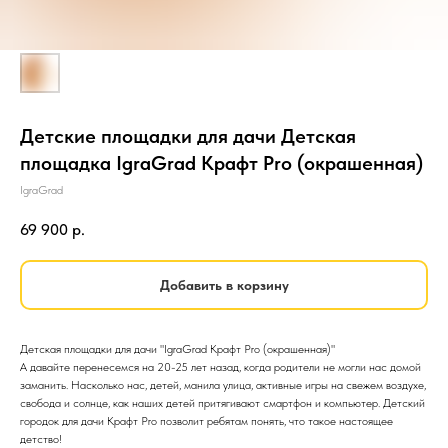
Детские площадки для дачи Детская
площадка IgraGrad Крафт Pro (окрашенная)
IgraGrad
69 900
р.
Добавить в корзину
Детская площадки для дачи "IgraGrad Крафт Pro (окрашенная)"
А давайте перенесемся на 20-25 лет назад, когда родители не могли нас домой
заманить. Насколько нас, детей, манила улица, активные игры на свежем воздухе,
свобода и солнце, как наших детей притягивают смартфон и компьютер. Детский
городок для дачи Крафт Pro позволит ребятам понять, что такое настоящее
детство!