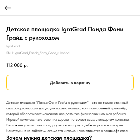
Детская площадка IgraGrad Панда Фани
Грайд с рукоходом
IgraGrad
SKU:
IgraGrad_Panda_Fany_Gride_rukohod
112 000
р.
Добавить в корзину
Детская площадка "Панда Фани Грайд с рукоходом" - это не только отличный
способ организации досуга для вашего малыша, но и полноценный тренажёр,
который обеспечивает максимальное развитие физических навыков ребёнка.
Игровой комплекс изготовлен из дерева и отвечает всем стандартам качества.
Вы можете разместить площадку на своём приусадебном участке или даче.
Конструкция не займёт много места и гармонично впишется в ландшафт сада.
Зачем нужна детская площадка?