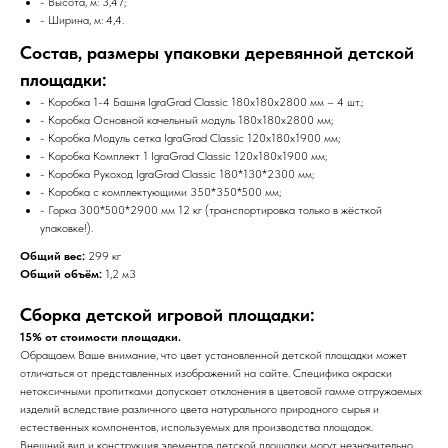
- Высота, м: 3,47;
- Ширина, м: 4,4.
Состав, размеры упаковки деревянной детской
площадки:
- Коробка 1-4 Башня IgraGrad Classic 180х180х2800 мм – 4 шт.;
- Коробка Основной качельный модуль 180х180х2800 мм;
- Коробка Модуль сетка IgraGrad Classic 120х180х1900 мм;
- Коробка Комплект 1 IgraGrad Classic 120х180х1900 мм;
- Коробка Рукоход IgraGrad Classic 180*130*2300 мм;
- Коробка с комплектующими 350*350*500 мм;
- Горка 300*500*2900 мм 12 кг (транспортировка только в жёсткой
упаковке!).
Общий вес:
299 кг
Общий объём:
1,2 м3
Сборка детской игровой площадки:
15% от стоимости площадки.
Обращаем Ваше внимание, что цвет установленной детской площадки может
отличаться от представленных изображений на сайте. Специфика окраски
нетоксичными пропитками допускает отклонения в цветовой гамме отгружаемых
изделий вследствие различного цвета натурального природного сырья и
естественных компонентов, используемых для производства площадок.
Внешний вид и конструкция элементов детской площадки могут незначительно