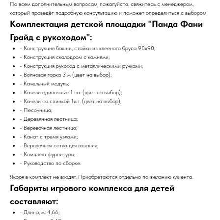
По всем дополнительным вопросам, пожалуйста, свяжитесь с менеджером,
который проведёт подробную консультацию и поможет определиться с выбором!
Комплектация детской площадки "Панда Фани
Грайд с рукоходом":
- Конструкция башни, стойки из клееного бруса 90х90;
- Конструкция скалодром с камнями;
- Конструкция рукоход с металлическими ручками;
- Волновая горка 3 м (цвет на выбор);
- Качельный модуль;
- Качели одиночные 1 шт. (цвет на выбор);
- Качели со спинкой 1шт. (цвет на выбор);
- Песочница;
- Деревянная лестница;
- Веревочная лестница;
- Канат с тремя узлами;
- Веревочная сетка для лазания;
- Комплект фурнитуры;
- Руководство по сборке.
Якоря в комплект не входят. Приобретаются отдельно по желанию клиента.
Габариты игрового комплекса для детей
составляют:
- Длина, м: 4,66;