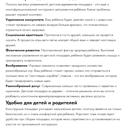
Помимо весёлых развлечений, детская деревянная площадка - это ещё и
многофункциональный инструмент для развития ребёнка. Какие проблемы
решает игровой комплекс:
Укрепление иммунитета
. Ваш ребёнок будет увлечён игрой и с радостью
станет проводить на свежем воздухе больше времени, что положительно
отразиться на его здоровье.
Социальная адаптация
. Пригласив в гости друзей, малышам не придётся
скучать. В процессе игры дети легче находят общий язык и заводят настоящих
друзей.
Физическое развитие
. Неотъемлемый фактор здоровья ребёнка. Выполняя
несложные упражнения на детской площадке, ребёнок будет развивать мышцы и
тренировать позвоночник.
Воображение
. Игровые элементы позволяют придумать множество
разнообразных игр. Ваш ребёнок станет героем сказки или отправиться в
путешествие на "настоящем корабле", главное - это его воображение, которое
будет генерировать новые идеи.
Разнообразный досуг
. Современные малыши часто привязаны к гаджетам и
мультикам. Детская площадка из дерева – отличное решение, если вы хотите
разбавить монотонное времяпровождение активным, весёлым досугом.
Удобно для детей и родителей
Конструкция площадки учитывает мельчайшие детали, поэтому является не только
безопасной, но и очень комфортной для ребёнка. Родители тоже почувствуют
удобство при сборке площадки, которая легко скрепляется и устанавливается на
участок по приложенной инструкции.