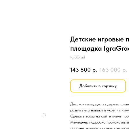
Детские игровые п
площадка IgraGra
IgraGrad
143 800
р.
163 000
р.
Добавить в корзину
Детская площадка из дерева стан
развить его навыки и укрепит имм
Сделать заказ на сайте очень про
Менеджер подробно проконсультир
дополнительные игровые элементы