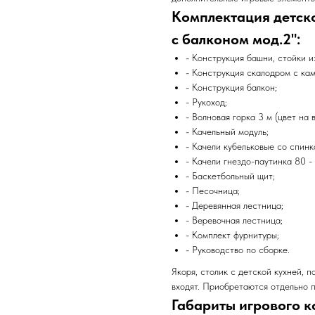
Комплектация детск
с балконом мод.2":
- Конструкция башни, стойки и
- Конструкция скалодром с ка
- Конструкция балкон;
- Рукоход;
- Волновая горка 3 м (цвет на 
- Качельный модуль;
- Качели кубельковые со спинко
- Качели гнездо-паутинка 80 - 
- Баскетбольный щит;
- Песочница;
- Деревянная лестница;
- Веревочная лестница;
- Комплект фурнитуры;
- Руководство по сборке.
Якоря, столик с детской кухней, 
входят. Приобретаются отдельно 
Габариты игрового к