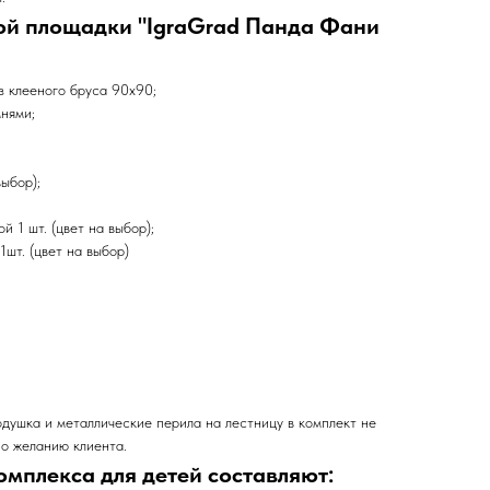
ой площадки "IgraGrad Панда Фани
з клееного бруса 90х90;
мнями;
выбор);
й 1 шт. (цвет на выбор);
1шт. (цвет на выбор)
подушка и металлические перила на лестницу в комплект не
по желанию клиента.
омплекса для детей составляют: