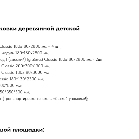
ковки деревянной детской
Classic 180х180х2800 мм – 4 шт.;
й модуль 180х180х2800 мм;
од.1 (высокий) IgraGrad Classic 180х180х2800 мм - 2шт;
d Classic 200х200х1300 мм;
d Classic 180х180х3000 мм;
lassic 180*130*2300 мм;
800*800 мм;
350*350*500 мм;
 (транспортировка только в жёсткой упаковке!);
овой площадки: