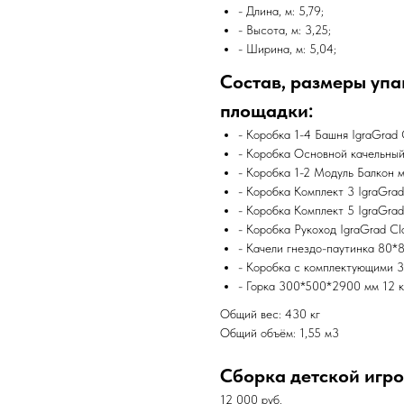
- Длина, м: 5,79;
- Высота, м: 3,25;
- Ширина, м: 5,04;
Состав, размеры упа
площадки:
- Коробка 1-4 Башня IgraGrad 
- Коробка Основной качельны
- Коробка 1-2 Модуль Балкон м
- Коробка Комплект 3 IgraGra
- Коробка Комплект 5 IgraGra
- Коробка Рукоход IgraGrad C
- Качели гнездо-паутинка 80*
- Коробка с комплектующими 
- Горка 300*500*2900 мм 12 кг
Общий вес: 430 кг
Общий объём: 1,55 м3
Сборка детской игр
12 000 руб.