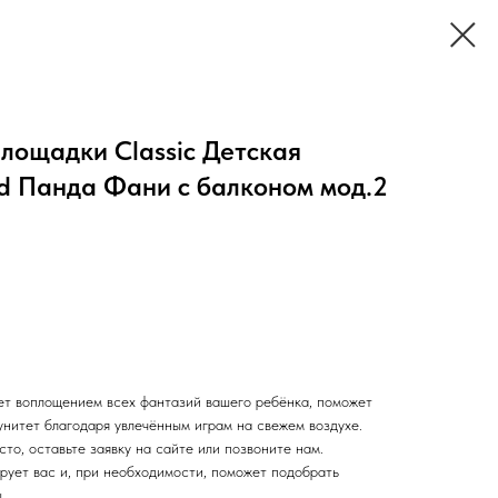
лощадки Classic Детская
d Панда Фани с балконом мод.2
ет воплощением всех фантазий вашего ребёнка, поможет
унитет благодаря увлечённым играм на свежем воздухе.
сто, оставьте заявку на сайте или позвоните нам.
ует вас и, при необходимости, поможет подобрать
.