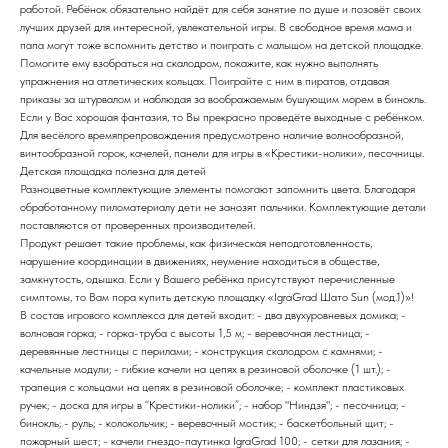
работой. Ребёнок обязательно найдёт для себя занятие по душе и позовёт своих
лучших друзей для интересной, увлекательной игры. В свободное время мама и
папа могут тоже вспомнить детство и поиграть с малышом на детской площадке.
Помогите ему взобраться на скалодром, покажите, как нужно выполнять
упражнения на атлетических кольцах. Поиграйте с ним в пиратов, отдавая
приказы за штурвалом и наблюдая за воображаемым бушующим морем в бинокль.
Если у Вас хорошая фантазия, то Вы прекрасно проведёте выходные с ребёнком.
Для весёлого времяпрепровождения предусмотрено наличие волнообразной,
винтообразной горок, качелей, панели для игры в «Крестики-нолики», песочницы.
Детская площадка полезна для детей
Разноцветные комплектующие элементы помогают запомнить цвета. Благодаря
обработанному пиломатериалу дети не занозят пальчики. Комплектующие детали
поставляются от проверенных производителей.
Продукт решает такие проблемы, как физическая неподготовленность,
нарушение координации в движениях, неумение находиться в обществе,
замкнутость, одышка. Если у Вашего ребёнка присутствуют перечисленные
симптомы, то Вам пора купить детскую площадку «IgraGrad Шато Sun (мод.1)»!
В состав игрового комплекса для детей входит: - два двухуровневых домика; -
волновая горка; - горка-труба с высоты 1,5 м; - веревочная лестница; -
деревянные лестницы с перилами; - конструкция скалодром с камнями; -
качельные модули; - гибкие качели на цепях в резиновой оболочке (1 шт.); -
трапеция с кольцами на цепях в резиновой оболочке; - комплект пластиковых
ручек; - доска для игры в “Крестики-нолики”; - набор "Ниндзя"; - песочница; -
бинокль; - руль; - колокольчик; - веревочный мостик; - баскетбольный щит; -
пожарный шест; - качели гнездо-паутинка IgraGrad 100; - сетки для лазания; -