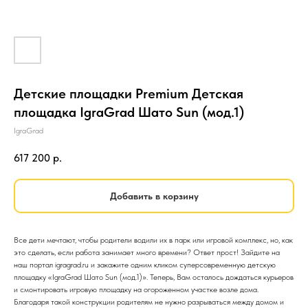
Детские площадки Premium Детская
площадка IgraGrad Шато Sun (мод.1)
IgraGrad
617 200
р.
Добавить в корзину
Все дети мечтают, чтобы родители водили их в парк или игровой комплекс, но, как
это сделать, если работа занимает много времени? Ответ прост! Зайдите на
наш портал igragrad.ru и закажите одним кликом суперсовременную детскую
площадку «IgraGrad Шато Sun (мод.1)». Теперь, Вам осталось дождаться курьеров
и смонтировать игровую площадку на огороженном участке возле дома.
Благодаря такой конструкции родителям не нужно разрываться между домом и