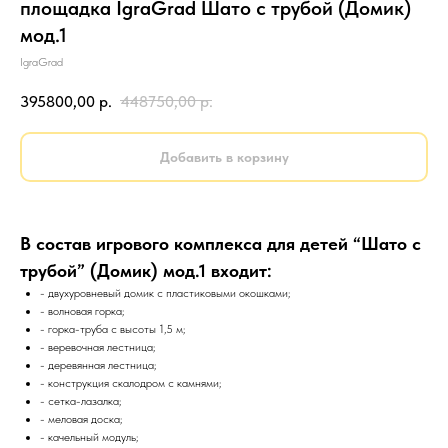
площадка IgraGrad Шато с трубой (Домик)
мод.1
IgraGrad
395800,00
р.
448750,00
р.
Добавить в корзину
В состав игрового комплекса для детей “Шато с
трубой” (Домик) мод.1 входит:
- двухуровневый домик с пластиковыми окошками;
- волновая горка;
- горка-труба с высоты 1,5 м;
- веревочная лестница;
- деревянная лестница;
- конструкция скалодром с камнями;
- сетка-лазалка;
- меловая доска;
- качельный модуль;