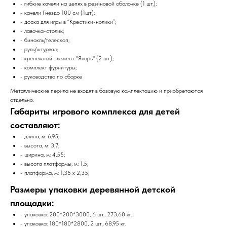
- гибкие качели на цепях в резиновой оболочке (1 шт.);
- качели Гнездо 100 см (1шт);
- доска для игры в “Крестики-нолики”;
- лавочка-столик;
- бинокль/телескоп;
- руль/штурвал;
- крепежный элемент "Якорь" (2 шт.);
- комплект фурнитуры;
- руководство по сборке
Металлические перила не входят в базовую комплектацию и приобретаются
отдельно.
Габариты игрового комплекса для детей
составляют:
- длина, м: 6,95;
- высота, м: 3,7;
- ширина, м: 4,55;
- высота платформы, м: 1,5;
- платформа, м: 1,35 х 2,35;
Размеры упаковки деревянной детской
площадки:
- упаковка: 200*200*3000, 6 шт., 273,60 кг.
- упаковка: 180*180*2800, 2 шт., 68,95 кг.