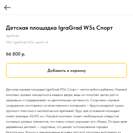
Детская площадка IgraGrad W5s Спорт
IgraGrad
SKU:
IgraGrad-W5s-sport-v4
66 800
р.
Добавить в корзину
Детская игровая площадка IgraGrad W5s Спорт— мечта любого ребенка. Игровой
комплекс должен находиться в каждом дворе, ведь он помогает детям расти
здоровыми и поддерживает их двигательную активность. Спортивно-игровое
сооружение изготовлено из качественного материала — бруса камерной сушки,
прочного пластика и металлических крепежей. Брус для основания площадки
имеет размеры 45х90 мм. Игровой комплекс имеет необходимые отверстия
основных узловых элементов, что очень сильно упрощает его сборку. Острые края
деревянных деталей — скруглены, что делает использование городка
безопасным. Крыша и декоративные вставки детской площадки выполнена из