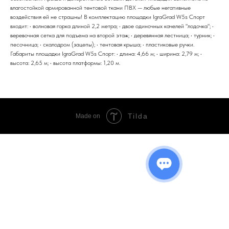
влагостойкой армированной тентовой ткани ПВХ — любые негативные
воздействия ей не страшны! В комплектацию площадки IgraGrad W5s Спорт
входит: • волновая горка длиной 2,2 метра; • двое одиночных качелей "лодочка"; •
веревочная сетка для подъема на второй этаж; • деревянная лестница; • турник; •
песочница; • скалодром (зацепы); • тентовая крыша; • пластиковые ручки.
Габариты площадки IgraGrad W5s Спорт: • длина: 4,66 м; • ширина: 2,79 м; •
высота: 2,65 м; • высота платформы: 1,20 м.
Tilda
Made on