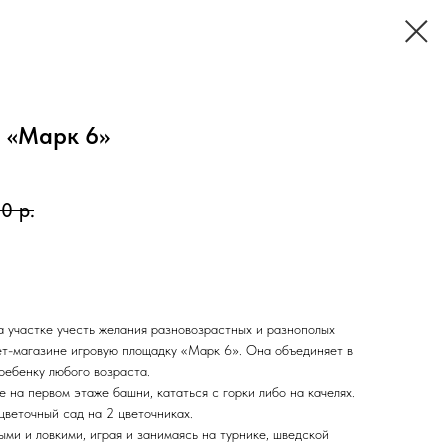
 «Марк 6»
00
р.
а участке учесть желания разновозрастных и разнополых
ет-магазине игровую площадку «Марк 6». Она объединяет в
ребенку любого возраста.
 на первом этаже башни, кататься с горки либо на качелях.
цветочный сад на 2 цветочниках.
ми и ловкими, играя и занимаясь на турнике, шведской