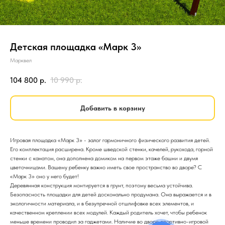
Детская площадка «Марк 3»
Марквел
104 800
р.
10 990
р.
Добавить в корзину
Игровая площадка «Марк 3» - залог гармоничного физического развития детей.
Его комплектация расширена. Кроме шведской стенки, качелей, рукохода, горной
стенки с канатом, она дополнена домиком на первом этаже башни и двумя
цветочницами. Вашему ребенку важно иметь свое пространство во дворе? С
«Марк 3» оно у него будет!
Деревянная конструкция монтируется в грунт, поэтому весьма устойчива.
Безопасность площадки для детей досконально продумана. Она выражается и в
экологичности материала, и в безупречной отшлифовке всех элементов, и
качественном креплении всех модулей. Каждый родитель хочет, чтобы ребенок
меньше времени проводил за гаджетами. Наличие во дворе спортивно-игровой