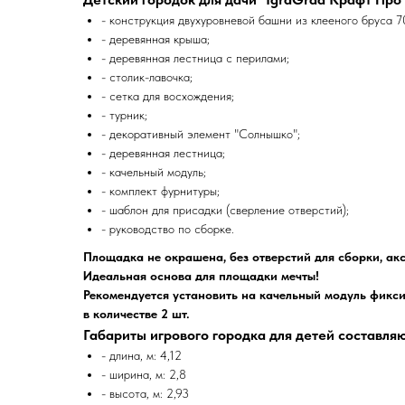
- конструкция двухуровневой башни из клееного бруса 7
- деревянная крыша;
- деревянная лестница с перилами;
- столик-лавочка;
- сетка для восхождения;
- турник;
- декоративный элемент "Солнышко";
- деревянная лестница;
- качельный модуль;
- комплект фурнитуры;
- шаблон для присадки (сверление отверстий);
- руководство по сборке.
Площадка не окрашена, без отверстий для сборки, акс
Идеальная основа для площадки мечты!
Рекомендуется установить на качельный модуль фикс
в количестве 2 шт.
Габариты игрового городка для детей составляю
- длина, м: 4,12
- ширина, м: 2,8
- высота, м: 2,93