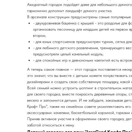
Аккуратный городок подойдет даже для небольшого дачного 
гармонично дополнит ландшафт дачного участка.
В арсенале конструкции предусмотрены самые популярные 
- двухуровневая башенка с крышей - это раздолье для ф
организовать песочницу для младших детей на первом я
втором;
- для юных спортсменов предусмотрен турник, сетка для
- для любимого детского развлечения, тренирующего ве
предусмотрели целый качельный модуль;
- для спокойных игр и девчоночьих чаепитий есть встро
А теперь самое главное — этот городок поставляется неок
это значит, что вы вместе с детьми можете почувствовать 
дизайнерами и создать свою собственную площадку, какой н
Всей семьей можно устроить шоппинг в строительном магаз
для своего городка, вместе покрасить деревянные опоры, ст
весело и запомнится детьми. И не забудьте, заказывая детс
Крафт Про", также на семейном совете укомплектовать ег
аксессуарами: качелями, баскетбольной корзиной, горками 
Приняв активное участие в оформлении своего городка, дет
заботой относиться к нему.
Детский городок для дачи "IgraGrad Крафт Про"