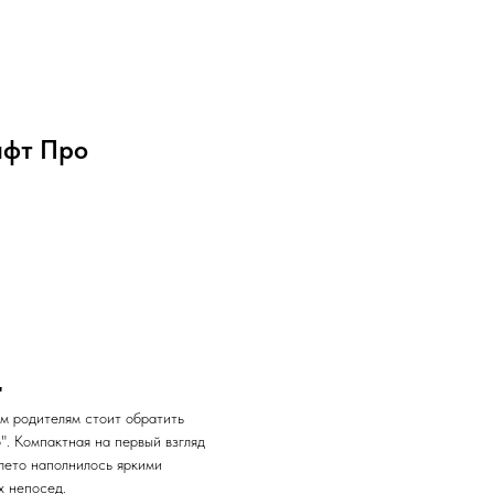
афт Про
"
ым родителям стоит обратить
". Компактная на первый взгляд
лето наполнилось яркими
х непосед.