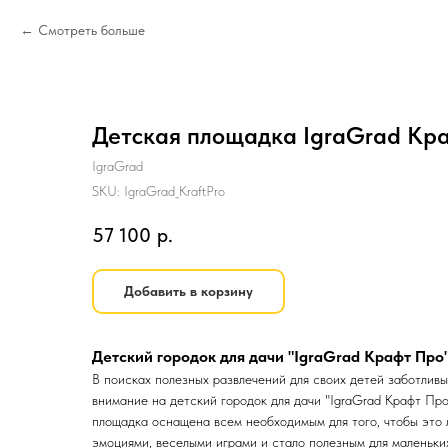
Смотреть больше
Детская площадка IgraGrad Кр
IgraGrad
SKU:
IgraGrad_KraftPro
57 100
р.
Добавить в корзину
Детский городок для дачи "IgraGrad Крафт Про
В поисках полезных развлечений для своих детей заботлив
внимание на детский городок для дачи "IgraGrad Крафт Про
площадка оснащена всем необходимым для того, чтобы это 
эмоциями, веселыми играми и стало полезным для маленьки