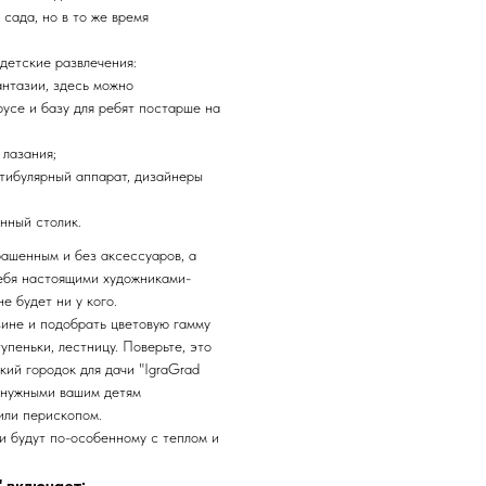
сада, но в то же время
детские развлечения:
антазии, здесь можно
русе и базу для ребят постарше на
 лазания;
стибулярный аппарат, дизайнеры
енный столик.
рашенным и без аксессуаров, а
себя настоящими художниками-
е будет ни у кого.
ине и подобрать цветовую гамму
упеньки, лестницу. Поверьте, это
кий городок для дачи "IgraGrad
о нужными вашим детям
или перископом.
и будут по-особенному с теплом и
 включает: