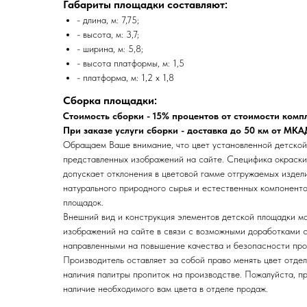
Габариты площадки составляют:
- длина, м: 7,75;
- высота, м: 3,7;
- ширина, м: 5,8;
- высота платформы, м: 1,5
- платформа, м: 1,2 х 1,8
Сборка площадки:
Стоимость сборки - 15% процентов от стоимости комп
При заказе услуги сборки - доставка до 50 км от МК
Обращаем Ваше внимание, что цвет установленной детской
представленных изображений на сайте. Специфика окраск
допускает отклонения в цветовой гамме отгружаемых издел
натурального природного сырья и естественных компоненто
площадок.
Внешний вид и конструкция элементов детской площадки мо
изображений на сайте в связи с возможными доработками с
направленными на повышение качества и безопасности про
Производитель оставляет за собой право менять цвет отдел
наличия палитры пропиток на производстве. Пожалуйста, п
наличие необходимого вам цвета в отделе продаж.