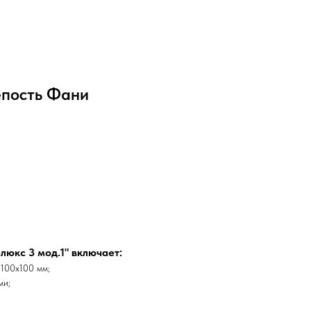
епость Фани
юкс 3 мод.1" включает:
 100х100 мм;
ми;