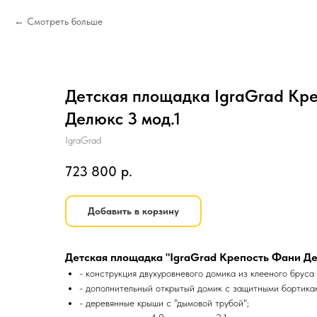
Смотреть больше
Детская площадка IgraGrad Кр
Делюкс 3 мод.1
IgraGrad
723 800
р.
Добавить в корзину
Детская площадка "IgraGrad Крепость Фани Дел
- конструкция двухуровневого домика из клееного бруса
- дополнительный открытый домик с защитными бортика
- деревянные крыши с "дымовой трубой";