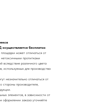
лекса
АД осуществляется бесплатно
 площадки может отличаться от
и нетоксичными пропитками
ий вследствие различного цвета
в, используемых для производства
гут незначительно отличаться от
о стороны производителя,
дукции.
ьных элементов, в зависимости от
ри оформлении заказа уточняйте