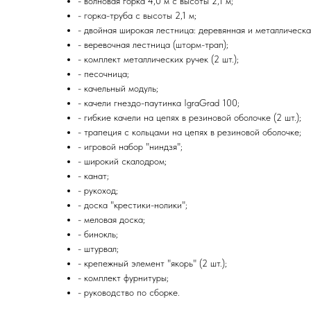
- волновая горка 4,0 м c высоты 2,1 м;
- горка-труба c высоты 2,1 м;
- двойная широкая лестница: деревянная и металлическа
- веревочная лестница (шторм-трап);
- комплект металлических ручек (2 шт.);
- песочница;
- качельный модуль;
- качели гнездо-паутинка IgraGrad 100;
- гибкие качели на цепях в резиновой оболочке (2 шт.);
- трапеция с кольцами на цепях в резиновой оболочке;
- игровой набор "ниндзя";
- широкий скалодром;
- канат;
- рукоход;
- доска "крестики-нолики";
- меловая доска;
- бинокль;
- штурвал;
- крепежный элемент "якорь" (2 шт.);
- комплект фурнитуры;
- руководство по сборке.