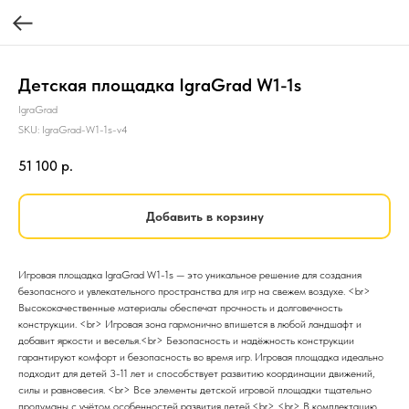
Детская площадка IgraGrad W1-1s
IgraGrad
SKU:
IgraGrad-W1-1s-v4
51 100
р.
Добавить в корзину
Игровая площадка IgraGrad W1-1s — это уникальное решение для создания
безопасного и увлекательного пространства для игр на свежем воздухе. <br>
Высококачественные материалы обеспечат прочность и долговечность
конструкции. <br> Игровая зона гармонично впишется в любой ландшафт и
добавит яркости и веселья.<br> Безопасность и надёжность конструкции
гарантируют комфорт и безопасность во время игр. Игровая площадка идеально
подходит для детей 3-11 лет и способствует развитию координации движений,
силы и равновесия. <br> Все элементы детской игровой площадки тщательно
продуманы с учётом особенностей развития детей.<br> <br> В комплектацию