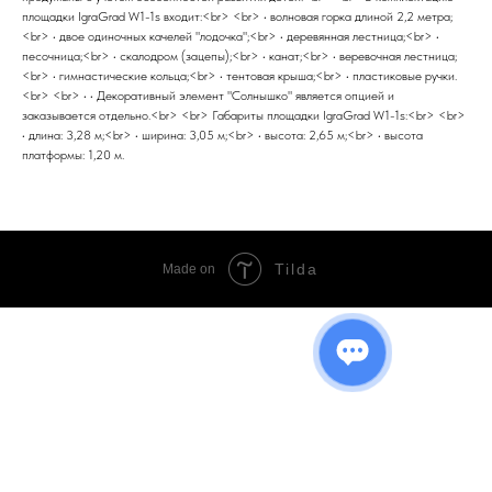
площадки IgraGrad W1-1s входит:<br> <br> • волновая горка длиной 2,2 метра;
<br> • двое одиночных качелей "лодочка";<br> • деревянная лестница;<br> •
песочница;<br> • скалодром (зацепы);<br> • канат;<br> • веревочная лестница;
<br> • гимнастические кольца;<br> • тентовая крыша;<br> • пластиковые ручки.
<br> <br> • • Декоративный элемент "Солнышко" является опцией и
заказывается отдельно.<br> <br> Габариты площадки IgraGrad W1-1s:<br> <br>
• длина: 3,28 м;<br> • ширина: 3,05 м;<br> • высота: 2,65 м;<br> • высота
платформы: 1,20 м.
Tilda
Made on