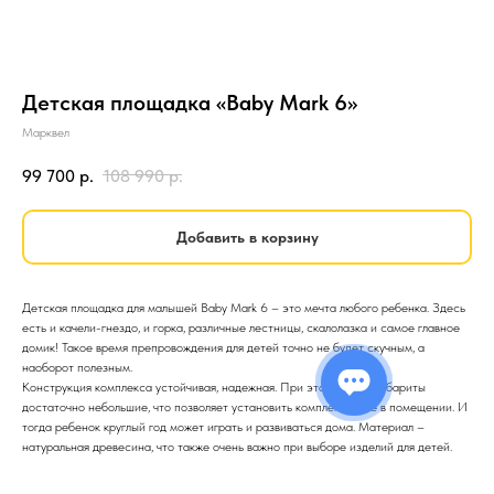
Детская площадка «Baby Mark 6»
Марквел
99 700
р.
108 990
р.
Добавить в корзину
Детская площадка для малышей Baby Mark 6 – это мечта любого ребенка. Здесь
есть и качели-гнездо, и горка, различные лестницы, скалолазка и самое главное
домик! Такое время препровождения для детей точно не будет скучным, а
наоборот полезным.
Конструкция комплекса устойчивая, надежная. При этом общие габариты
достаточно небольшие, что позволяет установить комплекс даже в помещении. И
тогда ребенок круглый год может играть и развиваться дома. Материал –
натуральная древесина, что также очень важно при выборе изделий для детей.