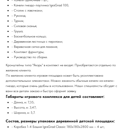
- Качели гнездо-паутинка IgraGrad 100;
- Столик с лавочками;
- Рукоход;
- Турник;
- Силовая скамья;
- Груша;
- Баскетбольное кольцо;
- Деревянная лестница с перилами;
- Веревочная сетка для лазания;
- Комплект фурнитуры;
- Руководство по сборке.
Кронштейны типа "Якорь" в комплект не входят. Приобретаются отдельно по
желанию клиента.
По желанию клиента игровая площадка может быть укомплектована
дополнительными элементами. Можно заменить обычные качели на качели-
гнездо, которые очень удобны в использовании. Наши специалисты обсудят с
вами все детали заказа и быстро оформят заявку.
Габариты игрового комплекса для детей составляют:
- Длина, м: 7,35;
- Высота, м: 3,47;
- Ширина, м: 5,7.
Состав, размеры упаковки деревянной детской площадки:
- Коробка 1-4 Башня IgraGrad Classic 180х180х2800 мм – 4 шт.;