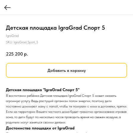
Детская площадка IgraGrad Спорт 5
IgraGrad
SKU:
IgraGrad_Sport_5
225 200
р.
Добавить в корзину
Детская площадка "IgraGrad Спорт 5"
В воспитании ребёнка Детская площадка IgraGrad Спорт 5 может оказать
огромную услугу. Ведь растущий организм полон энергии, поэтому дети
постоянно донимают маму с папой, чтобы те поиграли с ними в догонялки, прятки.
Если на территории Вашего частного дома будет грамотно организована игровая
зона, то дети будут по несколько часов проводить время на свежем воздухе, а
родители могут заняться своими делами.
Достоинства площадки от IgraGrad