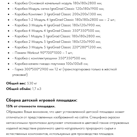
- Коробка Основной качельный модуль 180х180х2800 мм;
- Коробка Модуль сетка IgraGrad Classic 120х180х1900 мм;
- Коробка Комплект 3 IgraGrad Classic 200х200х1300 мм;
- Коробка 1-2 Модуль 4 IgraGrad Classic 180х180х2800 мм – 2 шт.;
- Коробка 3 Модуль 4 IgraGrad Classic 180х120х1900 мм;
- Коробка 4 Модуль 4 IgraGrad Classic 350*350*500 мм;
- Коробка 1 Модуль 5 IgraGrad Classic 180х180х2800 мм;
- Коробка 2 Модуль 5 IgraGrad Classic 180х120х1900 мм;
- Коробка 3 Модуль 5 IgraGrad Classic 220*280*1200 мм;
- Панели Workout 90*700*1000 – 1 шт.;
- Коробка с комплектующими 350*350*500 мм;
- Коробка качели гнездо-паутинка 100х100х8 см;
- Горка 300*500*2900 мм 12 кг (транспортировка только в жёсткой
упаковке!)
Общий вес:
530 кг
Общий объём:
1,7 м3
Сборка детской игровой площадки:
15% от стоимости площадки.
Обращаем Ваше внимание, что цвет установленной детской площадки может
отличаться от представленных изображений на сайте. Специфика окраски
нетоксичными пропитками допускает отклонения в цветовой гамме отгружаемых
изделий вследствие различного цвета натурального природного сырья и
естественных компонентов, используемых для производства площадок.