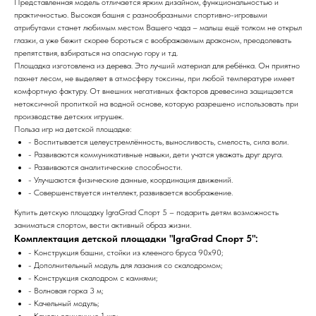
Представленная модель отличается ярким дизайном, функциональностью и
практичностью. Высокая башня с разнообразными спортивно-игровыми
атрибутами станет любимым местом Вашего чада – малыш ещё толком не открыл
глазки, а уже бежит скорее бороться с воображаемым драконом, преодолевать
препятствия, взбираться на опасную гору и т.д.
Площадка изготовлена из дерева. Это лучший материал для ребёнка. Он приятно
пахнет лесом, не выделяет в атмосферу токсины, при любой температуре имеет
комфортную фактуру. От внешних негативных факторов древесина защищается
нетоксичной пропиткой на водной основе, которую разрешено использовать при
производстве детских игрушек.
Польза игр на детской площадке:
- Воспитывается целеустремлённость, выносливость, смелость, сила воли.
- Развиваются коммуникативные навыки, дети учатся уважать друг друга.
- Развиваются аналитические способности.
- Улучшаются физические данные, координация движений.
- Совершенствуется интеллект, развивается воображение.
Купить детскую площадку IgraGrad Спорт 5 – подарить детям возможность
заниматься спортом, вести активный образ жизни.
Комплектация детской площадки "IgraGrad Спорт 5":
- Конструкция башни, стойки из клееного бруса 90х90;
- Дополнительный модуль для лазания со скалодромом;
- Конструкция скалодром с камнями;
- Волновая горка 3 м;
- Качельный модуль;
- Качели одиночные 1 шт.;