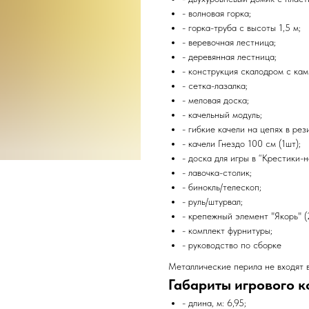
- волновая горка;
- горка-труба с высоты 1,5 м;
- веревочная лестница;
- деревянная лестница;
- конструкция скалодром с кам
- сетка-лазалка;
- меловая доска;
- качельный модуль;
- гибкие качели на цепях в рези
- качели Гнездо 100 см (1шт);
- доска для игры в “Крестики-н
- лавочка-столик;
- бинокль/телескоп;
- руль/штурвал;
- крепежный элемент "Якорь" (2
- комплект фурнитуры;
- руководство по сборке
Металлические перила не входят 
Габариты игрового к
- длина, м: 6,95;