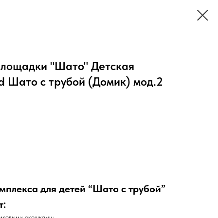
площадки "Шато" Детская
 Шато с трубой (Домик) мод.2
омплекса для детей “Шато с трубой”
т:
тиковыми окошками;