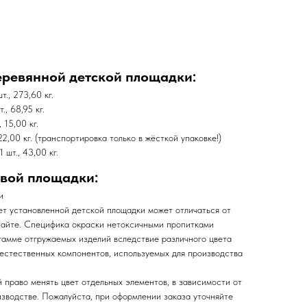
еревянной детской площадки:
., 273,60 кг.
, 68,95 кг.
 15,00 кг.
22,00 кг. (транспортировка только в жёсткой упаковке!)
 шт., 43,00 кг.
овой площадки:
и
т установленной детской площадки может отличаться от
сайте. Специфика окраски нетоксичными пропитками
 гамме отгружаемых изделий вследствие различного цвета
 естественных компонентов, используемых для производства
 право менять цвет отдельных элементов, в зависимости от
изводстве. Пожалуйста, при оформлении заказа уточняйте