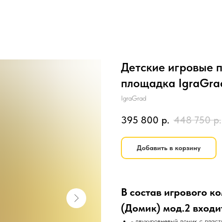
Детские игровые 
площадка IgraGrad
IgraGrad
395 800
р.
448 750
р.
Добавить в корзину
В состав игрового к
(Домик) мод.2 входи
- двухуровневый домик с плас