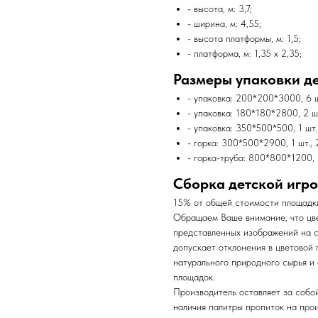
- высота, м: 3,7;
- ширина, м: 4,55;
- высота платформы, м: 1,5;
- платформа, м: 1,35 х 2,35;
Размеры упаковки д
- упаковка: 200*200*3000, 6 шт
- упаковка: 180*180*2800, 2 шт.
- упаковка: 350*500*500, 1 шт.,
- горка: 300*500*2900, 1 шт., 
- горка-труба: 800*800*1200, 1
Сборка детской игр
15% от общей стоимости площадк
Обращаем Ваше внимание, что цве
представленных изображений на 
допускает отклонения в цветовой
натурального природного сырья и
площадок.
Производитель оставляет за собой
наличия палитры пропиток на про