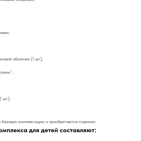
нями;
новой оболочке (1 шт.);
олики”;
 шт.);
в базовую комплектацию и приобретаются отдельно.
омплекса для детей составляют: