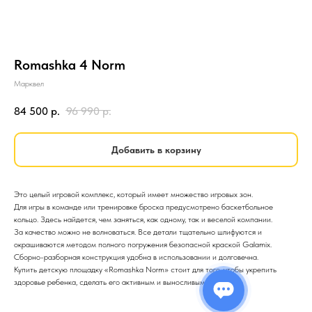
Romashka 4 Norm
Марквел
84 500
р.
96 990
р.
Добавить в корзину
Это целый игровой комплекс, который имеет множество игровых зон.
Для игры в команде или тренировке броска предусмотрено баскетбольное
кольцо. Здесь найдется, чем заняться, как одному, так и веселой компании.
За качество можно не волноваться. Все детали тщательно шлифуются и
окрашиваются методом полного погружения безопасной краской Galamix.
Сборно-разборная конструкция удобна в использовании и долговечна.
Купить детскую площадку «Romashka Norm» стоит для того, чтобы укрепить
здоровье ребенка, сделать его активным и выносливым.