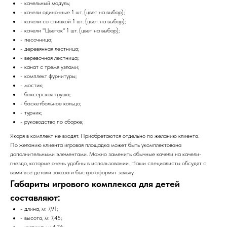
- качельный модуль;
- качели одиночные 1 шт. (цвет на выбор);
- качели со спинкой 1 шт. (цвет на выбор);
- качели "Цветок" 1 шт. (цвет на выбор);
- песочница;
- деревянная лестница;
- веревочная лестница;
- канат с тремя узлами;
- комплект фурнитуры;
- мостик;
- боксерская груша;
- баскетбольное кольцо;
- турник;
- руководство по сборке;
Якоря в комплект не входят. Приобретаются отдельно по желанию клиента.
По желанию клиента игровая площадка может быть укомплектована
дополнительными элементами. Можно заменить обычные качели на качели-
гнездо, которые очень удобны в использовании. Наши специалисты обсудят с
вами все детали заказа и быстро оформят заявку.
Габариты игрового комплекса для детей
составляют:
- длина, м: 7,91;
- высота, м: 7,45;
- ширина, м: 4,76;