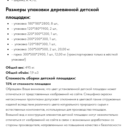
Размеры упаковки деревянной детской
площадки:
- упаковка: 180*180*2800, 8 шт.,
- упаковка 120*180*1900, 2 шт.,
- упаковка 220*300*1200, 1 шт.,
- упаковка 200*200*300, 1 шт.,
- упаковка 120*180*300, 1 шт.,
- упаковка: 350*500*500, 2 шт., 20,00 кг.
- горка: 300*500*2900, 1 шт., 12,00 кг. (транспортировка только в жёсткой
упаковке!)
Общий вес:
495 кг.
Общий объём:
1,9 м3
Стоимость сборки детской площадки:
15% от стоимости площадки
Обращаем Ваше внимание, что цвет установленной детской площадки может
отличаться от представленных изображений на сайте. Специфика окраски
нетоксичными пропитками допускает отклонения в цветовой гамме отгружаемых
изделий вследствие различного цвета натурального природного сырья и
естественных компонентов, используемых для производства площадок.
Внешний вид и конструкция элементов детской площадки могут незначительно
отличаться от изображений на сайте в связи с возможными доработками со
стороны производителя, направленными на повышение качества и безопасности