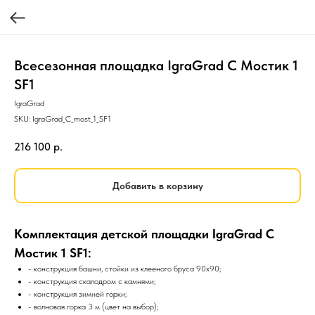
Всесезонная площадка IgraGrad С Мостик 1
SF1
IgraGrad
SKU:
IgraGrad_C_most_1_SF1
216 100
р.
Добавить в корзину
Комплектация детской площадки IgraGrad C
Мостик 1 SF1:
- конструкция башни, стойки из клееного бруса 90х90;
- конструкция скалодром с камнями;
- конструкция зимней горки;
- волновая горка 3 м (цвет на выбор);