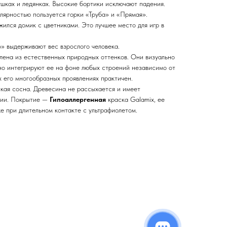
рушках и ледянках. Высокие бортики исключают падения.
лярностью пользуется горки «Труба» и «Прямая».
ился домик с цветниками. Это лучшее место для игр в
» выдерживают вес взрослого человека.
лена из естественных природных оттенков. Они визуально
но интегрируют ее на фоне любых строений независимо от
х его многообразных проявлениях практичен.
кая сосна. Древесина не рассыхается и имеет
ции. Покрытие —
Гипоаллергенная
краска Galamix, ее
е при длительном контакте с ультрафиолетом.