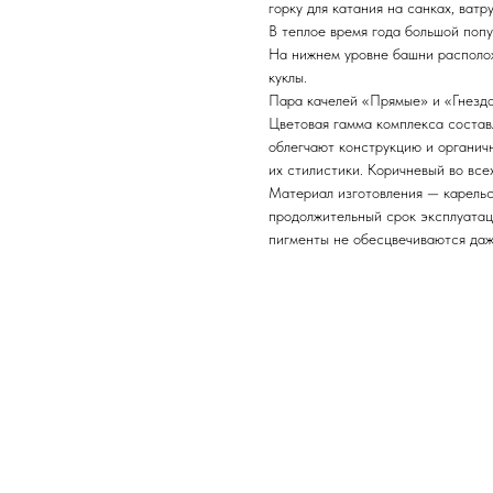
горку для катания на санках, ват
В теплое время года большой попу
На нижнем уровне башни располож
куклы.
Пара качелей «Прямые» и «Гнездо
Цветовая гамма комплекса состав
облегчают конструкцию и органич
их стилистики. Коричневый во все
Материал изготовления — карельс
продолжительный срок эксплуата
пигменты не обесцвечиваются даж