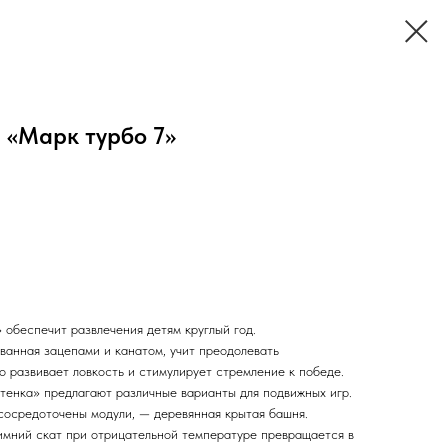
 «Марк турбо 7»
 обеспечит развлечения детям круглый год.
ванная зацепами и канатом, учит преодолевать
о развивает ловкость и стимулирует стремление к победе.
енка» предлагают различные варианты для подвижных игр.
 сосредоточены модули, — деревянная крытая башня.
имний скат при отрицательной температуре превращается в