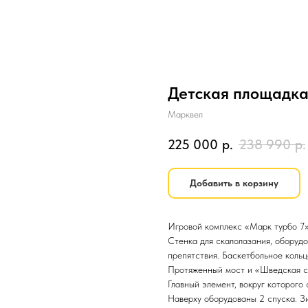
Детская площадка
Марквел
225 000
р.
238 990
р.
Добавить в корзину
Игровой комплекс «Марк турбо 7»
Стенка для скалолазания, оборудо
препятствия. Баскетбольное кольц
Протяженный мост и «Шведская ст
Главный элемент, вокруг которого
Наверху оборудованы 2 спуска. З