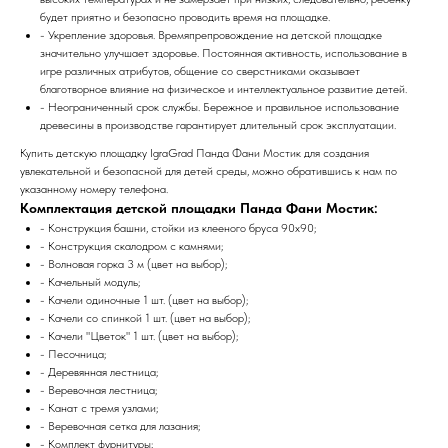
будет приятно и безопасно проводить время на площадке.
- Укрепление здоровья. Времяпрепровождение на детской площадке
значительно улучшает здоровье. Постоянная активность, использование в
игре различных атрибутов, общение со сверстниками оказывает
благотворное влияние на физическое и интеллектуальное развитие детей.
- Неограниченный срок службы. Бережное и правильное использование
древесины в производстве гарантирует длительный срок эксплуатации.
Купить детскую площадку IgraGrad Панда Фани Мостик для создания
увлекательной и безопасной для детей среды, можно обратившись к нам по
указанному номеру телефона.
Комплектация детской площадки Панда Фани Мостик:
- Конструкция башни, стойки из клееного бруса 90х90;
- Конструкция скалодром с камнями;
- Волновая горка 3 м (цвет на выбор);
- Качельный модуль;
- Качели одиночные 1 шт. (цвет на выбор);
- Качели со спинкой 1 шт. (цвет на выбор);
- Качели "Цветок" 1 шт. (цвет на выбор);
- Песочница;
- Деревянная лестница;
- Веревочная лестница;
- Канат с тремя узлами;
- Веревочная сетка для лазания;
- Комплект фурнитуры;