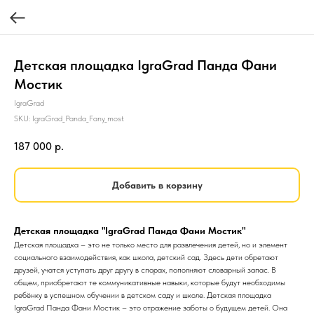
Детская площадка IgraGrad Панда Фани
Мостик
IgraGrad
SKU:
IgraGrad_Panda_Fany_most
187 000
р.
Добавить в корзину
Детская площадка "IgraGrad Панда Фани Мостик"
Детская площадка – это не только место для развлечения детей, но и элемент
социального взаимодействия, как школа, детский сад. Здесь дети обретают
друзей, учатся уступать друг другу в спорах, пополняют словарный запас. В
общем, приобретают те коммуникативные навыки, которые будут необходимы
ребёнку в успешном обучении в детском саду и школе. Детская площадка
IgraGrad Панда Фани Мостик – это отражение заботы о будущем детей. Она