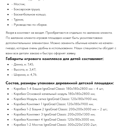
- Мостик;
- Боксерская груша;
- Баскетбольное кольцо;
- Турник;
- Руководство по сборке.
Якоря в комплект не входят. Приобретаются отдельно по желанию клиента.
По желанию клиента игровая площадка может быть укомплектована
дополнительными элементами. Можно заменить обычные качели на качели-
гнездо, которые очень удобны в использовании. Наши специалисты обсудят с
вами все детали заказа и быстро оформят заявку.
Габариты игрового комплекса для детей составляют:
- Длина, м: 7,45;
- Высота, м: 3,47;
- Ширина, м: 4,76.
Состав, размеры упаковки деревянной детской площадки:
- Коробка 1-4 Башня IgraGrad Classic 180х180х2800 мм – 4 шт.;
- Коробка Основной качельный модуль 180х180х2800 мм;
- Коробка Модуль сетка IgraGrad Classic 120х180х1900 мм;
- Коробка Комплект 1 IgraGrad Classic 120х180х1900 мм;
- Коробка 1-2 Башня 2 IgraGrad Classic 200х200х3000 мм – 2 шт.;
- Коробка Комплект 3 IgraGrad Classic 200х200х1300 мм;
- Коробка Комплект 4 IgraGrad Classic 120х180х3000 мм;
- Коробка 1-2 Мостик IgraGrad Classic 300х220х1200-2шт;