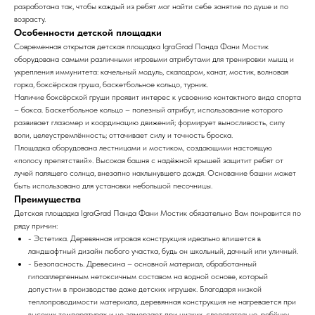
разработана так, чтобы каждый из ребят мог найти себе занятие по душе и по
возрасту.
Особенности детской площадки
Современная открытая детская площадка IgraGrad Панда Фани Мостик
оборудована самыми различными игровыми атрибутами для тренировки мышц и
укрепления иммунитета: качельный модуль, скалодром, канат, мостик, волновая
горка, боксёрская груша, баскетбольное кольцо, турник.
Наличие боксёрской груши проявит интерес к усвоению контактного вида спорта
– бокса. Баскетбольное кольцо – полезный атрибут, использование которого
развивает глазомер и координацию движений; формирует выносливость, силу
воли, целеустремлённость; оттачивает силу и точность броска.
Площадка оборудована лестницами и мостиком, создающими настоящую
«полосу препятствий». Высокая башня с надёжной крышей защитит ребят от
лучей палящего солнца, внезапно нахлынувшего дождя. Основание башни может
быть использовано для установки небольшой песочницы.
Преимущества
Детская площадка IgraGrad Панда Фани Мостик обязательно Вам понравится по
ряду причин:
- Эстетика. Деревянная игровая конструкция идеально впишется в
ландшафтный дизайн любого участка, будь он школьный, дачный или уличный.
- Безопасность. Древесина – основной материал, обработанный
гипоаллергенным нетоксичным составом на водной основе, который
допустим в производстве даже детских игрушек. Благодаря низкой
теплопроводимости материала, деревянная конструкция не нагревается при
высоких температурах и не замерзает при низких, следовательно, ребёнку