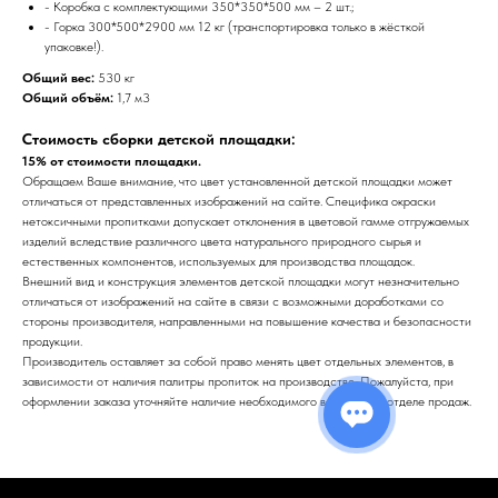
- Коробка с комплектующими 350*350*500 мм – 2 шт.;
- Горка 300*500*2900 мм 12 кг (транспортировка только в жёсткой
упаковке!).
Общий вес:
530 кг
Общий объём:
1,7 м3
Стоимость сборки детской площадки:
15% от стоимости площадки.
Обращаем Ваше внимание, что цвет установленной детской площадки может
отличаться от представленных изображений на сайте. Специфика окраски
нетоксичными пропитками допускает отклонения в цветовой гамме отгружаемых
изделий вследствие различного цвета натурального природного сырья и
естественных компонентов, используемых для производства площадок.
Внешний вид и конструкция элементов детской площадки могут незначительно
отличаться от изображений на сайте в связи с возможными доработками со
стороны производителя, направленными на повышение качества и безопасности
продукции.
Производитель оставляет за собой право менять цвет отдельных элементов, в
зависимости от наличия палитры пропиток на производстве. Пожалуйста, при
оформлении заказа уточняйте наличие необходимого вам цвета в отделе продаж.