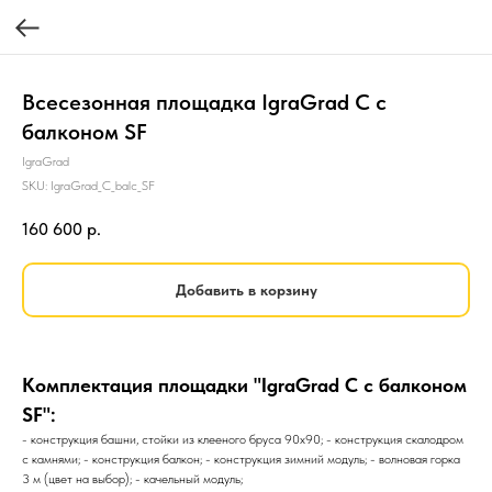
Всесезонная площадка IgraGrad С с
балконом SF
IgraGrad
SKU:
IgraGrad_C_balc_SF
160 600
р.
Добавить в корзину
Комплектация площадки "IgraGrad C c балконом
SF":
- конструкция башни, стойки из клееного бруса 90х90; - конструкция скалодром
с камнями; - конструкция балкон; - конструкция зимний модуль; - волновая горка
3 м (цвет на выбор); - качельный модуль;