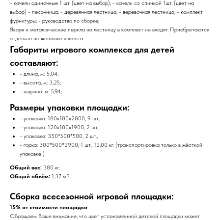
- качели одиночные 1 шт. (цвет на выбор); - качели со спинкой 1шт. (цвет на
выбор) - песочница; - деревянная лестница; - веревочная лестница; - комплект
фурнитуры; - руководство по сборке;
Якоря и металлические перила на лестницу в комплект не входят. Приобретаются
отдельно по желанию клиента.
Габариты игрового комплекса для детей
составляют:
- длина, м: 5,04;
- высота, м: 3,25;
- ширина, м: 5,94;
Размеры упаковки площадки:
- упаковка: 180x180x2800, 9 шт.,
- упаковка: 120х180х1900, 2 шт.,
- упаковка: 350*500*500, 2 шт.,
- горка: 300*500*2900, 1 шт., 12,00 кг. (транспортировка только в жёсткой
упаковке!)
Общий вес:
380 кг.
Общий объём:
1,37 м3
Сборка всесезонной игровой площадки:
15% от стоимости площадки
Обращаем Ваше внимание, что цвет установленной детской площадки может