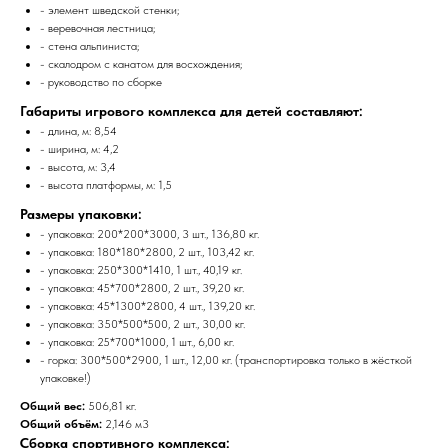
- элемент шведской стенки;
- веревочная лестница;
- стена альпиниста;
- скалодром с канатом для восхождения;
- руководство по сборке
Габариты игрового комплекса для детей составляют:
- длина, м: 8,54
- ширина, м: 4,2
- высота, м: 3,4
- высота платформы, м: 1,5
Размеры упаковки:
- упаковка: 200*200*3000, 3 шт., 136,80 кг.
- упаковка: 180*180*2800, 2 шт., 103,42 кг.
- упаковка: 250*300*1410, 1 шт., 40,19 кг.
- упаковка: 45*700*2800, 2 шт., 39,20 кг.
- упаковка: 45*1300*2800, 4 шт., 139,20 кг.
- упаковка: 350*500*500, 2 шт., 30,00 кг.
- упаковка: 25*700*1000, 1 шт., 6,00 кг.
- горка: 300*500*2900, 1 шт., 12,00 кг. (транспортировка только в жёсткой
упаковке!)
Общий вес:
506,81 кг.
Общий объём:
2,146 м3
Сборка спортивного комплекса: