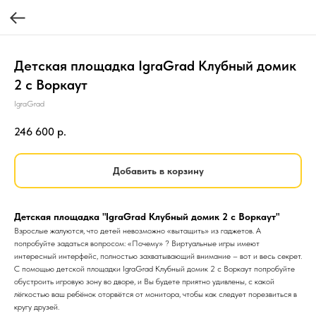
Детская площадка IgraGrad Клубный домик
2 с Воркаут
IgraGrad
246 600
р.
Добавить в корзину
Детская площадка "IgraGrad Клубный домик 2 с Воркаут"
Взрослые жалуются, что детей невозможно «вытащить» из гаджетов. А
попробуйте задаться вопросом: «Почему» ? Виртуальные игры имеют
интересный интерфейс, полностью захватывающий внимание – вот и весь секрет.
С помощью детской площадки IgraGrad Клубный домик 2 с Воркаут попробуйте
обустроить игровую зону во дворе, и Вы будете приятно удивлены, с какой
лёгкостью ваш ребёнок оторвётся от монитора, чтобы как следует порезвиться в
кругу друзей.