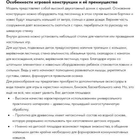
Особенности игровой конструкции и её преимущества
Модель представляет собой высокий двухэтажный домик с крышей. Основание
конструкции можно оборудовать под песочницу, в этом случае высокие бортики и
навес будут защищать малышей от ветра, солнца и даже дождя. Верхняя часть
сооружения даёт возможность скатиться с горки, перебраться по рукоходу на
шведскую стенку.
Внутри домика можно установить небольшой столик для чаепития или проведения
настольных игр.
Для шустрых, подвижных деток предусмотрено наличие трапеции с кольцами,
верёвочная лестница, стена альпиниста, обезьянья тропа, скалодром с канатом
для восхождения, качели, верёвочная лестница, горка. Благодаря играм со
штатными элементами и навесным оборудованием ребёнок становится ловким и
сильным. Ведь у него начинают полноценно развиваться мышцы, укрепляться
суставы, связки, формируется правильная осанка.
Для разнообразия мы предлагаем приобрести дополнительные аксессуары в
виде панели для игры в «крестики-нолики», бинокля, баскетбольного мяча. Но, это
ещё не всё, чем может удивить Вас детская площадка:
- Высокое качество характеризуется использованием универсального
практичного материала – древесины, прошедшей многоступенчатую
обработку.
- Пропитка для древесины имеет нетоксичный состав на водной основе,
которую разрешено использовать при изготовлении детских игрушек.
- Именно на детской площадке возникают первые знакомства, а общение
маленьким детям крайне необходимо для формирования коммуникативных
навыков.