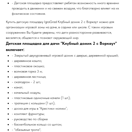
- Детская площадка предоставляет ребятам возможность много времени
проводить в движении и на свежем воздухе, что благотворно влияет на их
физическое состояние.
Купить детскую площадку IgraGrad Клубный домик 2 с Воркаут можно для
организации игровой зоны на даче, в садике или школе. С таким игровым
сооружением Вы будете уверены, что дети разносторонне развиваются,
веселятся, общаются и познают окружающий мир.
Детская площадка для дачи "Клубный домик 2 c Воркаут"
включает:
- Закрытый двухуровневый игровой домик с дверью, деревянной крышей;
- деревянное кашпо;
- пластиковое окошко;
- волновая горка 3 м;
- деревянная лестница;
- скалодром - 2 шт.;
- канат;
- качельный модуль;
- пластиковые одиночные качели (1 шт.);
- трапеция с кольцами (1 шт.);
- доска для игры в “Крестики-нолики”;
- комплект фурнитуры;
- руководство по сборке
- баскетбольное кольцо со щитом;
- "обезьянья тропа";