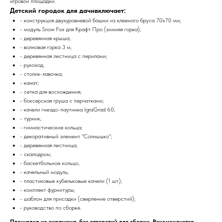
игровой площадки.
Детский городок для дачивключает:
- конструкция двухуровневой башни из клееного бруса 70х70 мм;
- модуль Snow Fox для Крафт Про (зимняя горка);
- деревянная крыша;
- волновая горка 3 м;
- деревянная лестница с перилами;
- рукоход;
- столик-лавочка;
- канат;
- сетка для восхождения;
- боксерская груша с перчатками;
- качели гнездо-паутинка IgraGrad 60;
- турник;
- гимнастические кольца;
- декоративный элемент "Солнышко";
- деревянная лестница;
- скалодром;
- баскетбольное кольцо;
- качельный модуль;
- пластиковые кубельковые качели (1 шт.);
- комплект фурнитуры;
- шаблон для присадки (сверление отверстий);
- руководство по сборке.
Площадка не окрашена, без отверстий для сборки. Рекомендуется