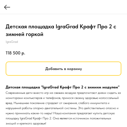
Детская площадка IgraGrad Крафт Про 2 с
зимней горкой
IgraGrad
118 500
р.
Добавить в корзину
Детская площадка "IgraGrad Крафт Про 2 с зимним модулем"
Современные дети вместо игр на свежем воздухе предпочитают днями сидеть за
мониторами компьютеров и телефонов, принося своему здоровью колоссальный
вред. Нынешнее поколение страдает от ожирения, слабого иммунитета и
нарушений работы опорно-двигательной системы. Это действительно опасно и
нужно принимать какие-то меры! Наша компания предлагает купить детскую
площадку IgraGrad Крафт Про 2. Она является источником положительных
эмоций и крепкого здоровья!