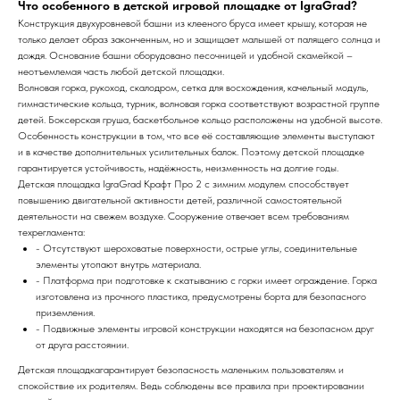
Что особенного в детcкой игровой площадке от IgraGrad?
Конструкция двухуровневой башни из клееного бруса имеет крышу, которая не
только делает образ законченным, но и защищает малышей от палящего солнца и
дождя. Основание башни оборудовано песочницей и удобной скамейкой –
неотъемлемая часть любой детской площадки.
Волновая горка, рукоход, скалодром, сетка для восхождения, качельный модуль,
гимнастические кольца, турник, волновая горка соответствуют возрастной группе
детей. Боксерская груша, баскетбольное кольцо расположены на удобной высоте.
Особенность конструкции в том, что все её составляющие элементы выступают
и в качестве дополнительных усилительных балок. Поэтому детской площадке
гарантируется устойчивость, надёжность, неизменность на долгие годы.
Детская площадка IgraGrad Крафт Про 2 с зимним модулем способствует
повышению двигательной активности детей, различной самостоятельной
деятельности на свежем воздухе. Сооружение отвечает всем требованиям
техрегламента:
- Отсутствуют шероховатые поверхности, острые углы, соединительные
элементы утопают внутрь материала.
- Платформа при подготовке к скатыванию с горки имеет ограждение. Горка
изготовлена из прочного пластика, предусмотрены борта для безопасного
приземления.
- Подвижные элементы игровой конструкции находятся на безопасном друг
от друга расстоянии.
Детская площадкагарантирует безопасность маленьким пользователям и
спокойствие их родителям. Ведь соблюдены все правила при проектировании