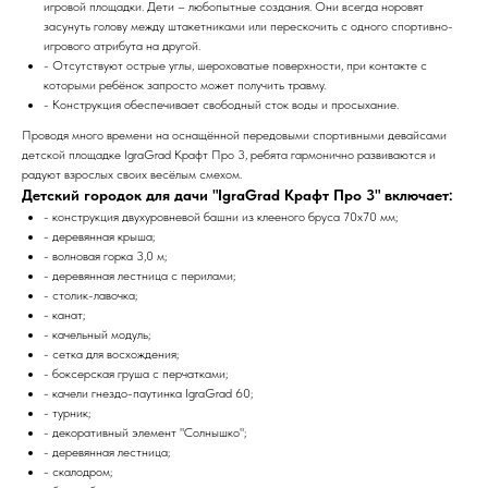
игровой площадки. Дети – любопытные создания. Они всегда норовят
засунуть голову между штакетниками или перескочить с одного спортивно-
игрового атрибута на другой.
- Отсутствуют острые углы, шероховатые поверхности, при контакте с
которыми ребёнок запросто может получить травму.
- Конструкция обеспечивает свободный сток воды и просыхание.
Проводя много времени на оснащённой передовыми спортивными девайсами
детской площадке IgraGrad Крафт Про 3, ребята гармонично развиваются и
радуют взрослых своих весёлым смехом.
Детский городок для дачи "IgraGrad Крафт Про 3" включает:
- конструкция двухуровневой башни из клееного бруса 70х70 мм;
- деревянная крыша;
- волновая горка 3,0 м;
- деревянная лестница с перилами;
- столик-лавочка;
- канат;
- качельный модуль;
- сетка для восхождения;
- боксерская груша с перчатками;
- качели гнездо-паутинка IgraGrad 60;
- турник;
- декоративный элемент "Солнышко";
- деревянная лестница;
- скалодром;