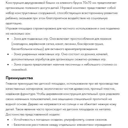
Конструкция двухуровневой башни из клееного бруса 70х70 мм предполагает
организацию полезного досуга детей. Игровой комплекс представляет собой
набор конструктивных сооружений, способствующих всестороннему развитию
ребёнка, оказывая при этом благоприятное воздействие на социальную
адаптацию.
Игровая площадка спроектирована для частного использования и она поделена
на несколько зон:
- Зона для подвижных игр. Она включает приспособления для лазания
(скалодром, верёвочная сетка, канат, лесенки, боксёрская груша,
баскетбольное кольцо) для активного времяпрепровождения.
- Зона умеренных неактивных игр. Она состоит из домика, качелей,
дополнительных атрибутов для организации сюжетно-ролевых игр.
- Зона отдыха предполагает наличие песочницы и небольшого столика со
скамейкой.
Преимущества
Главное преимущество детской площадки, использование при её производстве
качественных материалов: экологически чистая древесина, прочный пластик,
надёжная фурнитура. Чтобы деревянная конструкция длительный срок радовала
своих маленьких пользователей, она защищена специальной пропиткой на
водной основе. Дерево не нагревается на солнце и не обжигает нежную кожу
детей. Такое явление часто происходит на детских площадках из металла.
Достоинства представленной модели:
- Устойчивость к погодным осадкам, ультрафиолету, смене сезонов.
- Безопасное расстояние между отдельными элементами ограждения