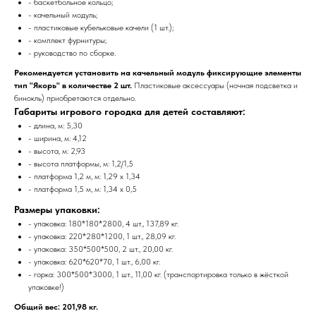
- баскетбольное кольцо;
- качельный модуль;
- пластиковые кубельковые качели (1 шт.);
- комплект фурнитуры;
- руководство по сборке.
Рекомендуется установить на качельный модуль фиксирующие элементы
тип "Якорь" в количестве 2 шт.
Пластиковые аксессуары (ночная подсветка и
бинокль) приобретаются отдельно.
Габариты игрового городка для детей составляют:
- длина, м: 5,30
- ширина, м: 4,12
- высота, м: 2,93
- высота платформы, м: 1,2/1,5
- платформа 1,2 м, м: 1,29 x 1,34
- платформа 1,5 м, м: 1,34 x 0,5
Размеры упаковки:
- упаковка: 180*180*2800, 4 шт., 137,89 кг.
- упаковка: 220*280*1200, 1 шт., 28,09 кг.
- упаковка: 350*500*500, 2 шт., 20,00 кг.
- упаковка: 620*620*70, 1 шт., 6,00 кг.
- горка: 300*500*3000, 1 шт., 11,00 кг. (транспортировка только в жёсткой
упаковке!)
Общий вес: 201,98 кг.