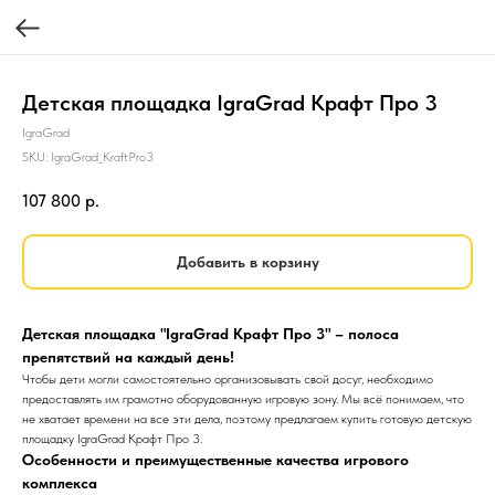
Детская площадка IgraGrad Крафт Про 3
IgraGrad
SKU:
IgraGrad_KraftPro3
107 800
р.
Добавить в корзину
Детская площадка "IgraGrad Крафт Про 3" – полоса
препятствий на каждый день!
Чтобы дети могли самостоятельно организовывать свой досуг, необходимо
предоставлять им грамотно оборудованную игровую зону. Мы всё понимаем, что
не хватает времени на все эти дела, поэтому предлагаем купить готовую детскую
площадку IgraGrad Крафт Про 3.
Особенности и преимущественные качества игрового
комплекса