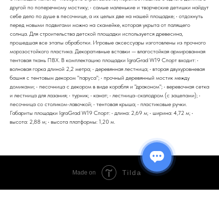
другой по поперечному мостику; • самые маленькие и творческие детишки найдут
себе дело по душе в песочнице, а их целых две на нашей площадке; • отдохнуть
перед новыми подвигами можно на скамейке, которая укрыта от палящего
солнца. Для строительства детской площадки используется древесина,
прошедшая все этапы обработки. Игровые аксессуары изготовлены из прочного
морозостойкого пластика. Декоративные вставки — влагостойкая армированная
тентовая ткань ПВХ. В комплектацию площадки IgraGrad W19 Спорт входит: •
волновая горка длиной 2,2 метра; • деревянная лестница; • вторая двухуровневая
башня с тентовым декором "паруса"; • прочный деревянный мостик между
домиками; • песочница с декором в виде корабля и "драконом"; • веревочная сетка
и лестница для лазания; • турник; • канат; • лестница-скалодром (с зацепами); •
песочница со столиком-лавочкой; • тентовая крыша; • пластиковые ручки.
Габариты площадки IgraGrad W19 Спорт: • длина: 2,69 м; • ширина: 4,72 м; •
высота: 2,88 м; • высота платформы: 1,20 м.
Tilda
Made on