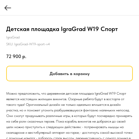
Детская площадка IgraGrad W19 Спорт
IgraGrad
SKU:
IgraGrad-W19-sport-v4
72 900
р.
Добавить в корзину
Можно предположить, что деревянная детская площадка IgraGrad W19 Спорт
является настоящим жилищем викингов. Озорные ребята будут в восторге от
такого чуда! Оригинальный дизайн не только идеально впишется в дизайн
участка, но и поможет утомить разбушевавшуюся фантазию маленьких непосед.
Они смогут придумывать различные игры, в которых будут поочередно примерять
на себе роли сказочных героев. Пока корабль викингов не добрался до своей
цели можно приступить к следующим действиям: • потренировать мышцы на
скалодроме и вестибулярный аппарат на горке; • достигнуть самой высокой точки
с помощью каната; • побороть страх высоты, переместившись с одного домика в