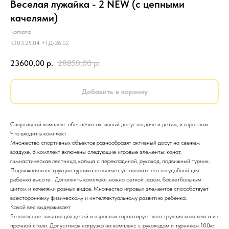
Веселая лужайка - 2 NEW (с цепными
качелями)
Romana
R.103.25.04 +1.Д-26.02
23600,00
р.
28850,00
р.
Добавить в корзину
Спортивный комплекс обеспечит активный досуг на даче и детям, и взрослым.
Что входит в комплект
Множество спортивных объектов разнообразят активный досуг на свежем
воздухе. В комплект включены следующие игровые элементы: канат,
гимнастическая лестница, кольца с перекладиной, рукоход, подвижный турник.
Подвижная конструкция турника позволяет установить его на удобной для
ребенка высоте . Дополнить комплекс можно сеткой лазом, баскетбольным
щитом и качелями разных видов. Множество игровых элементов способствует
всестороннему физическому и интеллектуальному развитию ребенка.
Какой вес выдерживает
Безопасные занятия для детей и взрослых гарантирует конструкция комплекса из
прочной стали. Допустимая нагрузка на комплекс с рукоходом и турником 100кг.