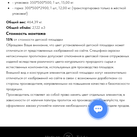
- упаковка: 350*500*500, 1 шт., 15,00 кг.
- горка: 300*500*2900, 1 шт., 12,00 кг. (транспортировка только в жёсткой
упаковке!)
Общий вес:
464,39 кг.
Общий объём:
2,122 м3
Стоимость монтажа
15%
от стоимости детской площадки
Обращаем Ваше внимание, что цвет установленной детской площадки может
отличаться от представленных изображений на сайте. Специфика окраски
нетоксичными пропитками допускает отклонения в цветовой гамме отгружаемых
изделий вследствие различного цвета натурального природного сырья и
естественных компонентов, используемых для производства площадок.
Внешний вид и конструкция элементов детской площадки могут незначительно
отличаться от изображений на сайте в связи с возможными доработками со
стороны производителя, направленными на повышение качества и безопасности
продукции.
Производитель оставляет за собой право менять цвет отдельных элементов, в
зависимости от наличия палитры пропиток на производстве. Пожалуйста, при
оформлении заказа уточняйте наличие необходимого вам цвета в отделе продаж.