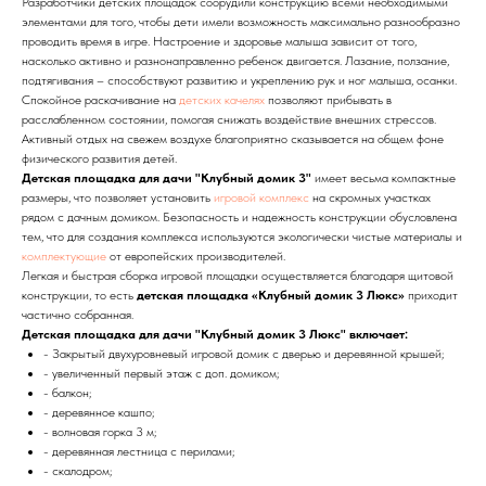
Разработчики детских площадок соорудили конструкцию всеми необходимыми
элементами для того, чтобы дети имели возможность максимально разнообразно
проводить время в игре. Настроение и здоровье малыша зависит от того,
насколько активно и разнонаправленно ребенок двигается. Лазание, ползание,
подтягивания – способствуют развитию и укреплению рук и ног малыша, осанки.
Спокойное раскачивание на
детских качелях
позволяют прибывать в
расслабленном состоянии, помогая снижать воздействие внешних стрессов.
Активный отдых на свежем воздухе благоприятно сказывается на общем фоне
физического развития детей.
Детская площадка для дачи "Клубный домик 3"
имеет весьма компактные
размеры, что позволяет установить
игровой комплекс
на скромных участках
рядом с дачным домиком. Безопасность и надежность конструкции обусловлена
тем, что для создания комплекса используются экологически чистые материалы и
комплектующие
от европейских производителей.
Легкая и быстрая сборка игровой площадки осуществляется благодаря щитовой
конструкции, то есть
детская площадка «Клубный домик 3 Люкс»
приходит
частично собранная.
Детская площадка для дачи "Клубный домик 3 Люкс" включает:
- Закрытый двухуровневый игровой домик с дверью и деревянной крышей;
- увеличенный первый этаж с доп. домиком;
- балкон;
- деревянное кашпо;
- волновая горка 3 м;
- деревянная лестница с перилами;
- скалодром;