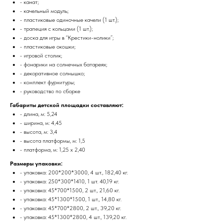
- канат;
- качельный модуль;
- пластиковые одиночные качели (1 шт.);
- трапеция с кольцами (1 шт.);
- доска для игры в “Крестики-нолики”;
- пластиковые окошки;
- игровой столик;
- фонарики на солнечных батареях;
- декоративное солнышко;
- комплект фурнитуры;
- руководство по сборке
Габариты детской площадки составляют:
- длина, м: 5,24
- ширина, м: 4,45
- высота, м: 3,4
- высота платформы, м: 1,5
- платформа, м: 1,25 x 2,40
Размеры упаковки:
- упаковка: 200*200*3000, 4 шт., 182,40 кг.
- упаковка: 250*300*1410, 1 шт. 40,19 кг.
- упаковка: 45*700*1500, 2 шт., 21,60 кг.
- упаковка: 45*1300*1500, 1 шт., 14,80 кг.
- упаковка: 45*700*2800, 2 шт., 39,20 кг.
- упаковка: 45*1300*2800, 4 шт., 139,20 кг.