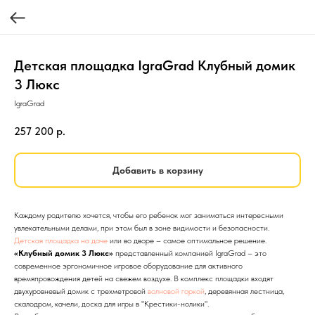
Детская площадка IgraGrad Клубный домик
3 Люкс
IgraGrad
257 200
р.
Добавить в корзину
Каждому родителю хочется, чтобы его ребенок мог заниматься интересными
увлекательными делами, при этом был в зоне видимости и безопасности.
Детская площадка на даче
или во дворе – самое оптимальное решение.
«Клубный домик 3 Люкс»
представленный компанией IgraGrad – это
современное эргономичное игровое оборудование для активного
времяпровождения детей на свежем воздухе. В комплекс площадки входят
двухуровневый домик с трехметровой
волновой горкой
, деревянная лестница,
скалодром, качели, доска для игры в "Крестики-нолики".