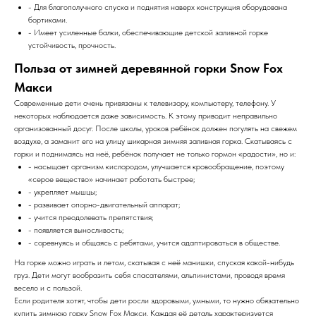
- Для благополучного спуска и поднятия наверх конструкция оборудована
бортиками.
- Имеет усиленные балки, обеспечивающие детской заливной горке
устойчивость, прочность.
Польза от зимней деревянной горки Snow Fox
Макси
Современные дети очень привязаны к телевизору, компьютеру, телефону. У
некоторых наблюдается даже зависимость. К этому приводит неправильно
организованный досуг. После школы, уроков ребёнок должен погулять на свежем
воздухе, а заманит его на улицу шикарная зимняя заливная горка. Скатываясь с
горки и поднимаясь на неё, ребёнок получает не только гормон «радости», но и:
- насыщает организм кислородом, улучшается кровообращение, поэтому
«серое вещество» начинает работать быстрее;
- укрепляет мышцы;
- развивает опорно-двигательный аппарат;
- учится преодолевать препятствия;
- появляется выносливость;
- соревнуясь и общаясь с ребятами, учится адаптироваться в обществе.
На горке можно играть и летом, скатывая с неё манишки, спуская какой-нибудь
груз. Дети могут вообразить себя спасателями, альпинистами, проводя время
весело и с пользой.
Если родителя хотят, чтобы дети росли здоровыми, умными, то нужно обязательно
купить зимнюю горку Snow Fox Макси. Каждая её деталь характеризуется