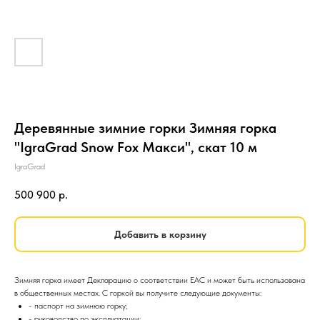
Деревянные зимние горки Зимняя горка
"IgraGrad Snow Fox Макси", скат 10 м
IgraGrad
500 900
р.
Добавить в корзину
Зимняя горка имеет Декларацию о соответствии EAC и может быть использована
в общественных местах. С горкой вы получите следующие документы:
- паспорт на зимнюю горку;
- руководство по эксплуатации;