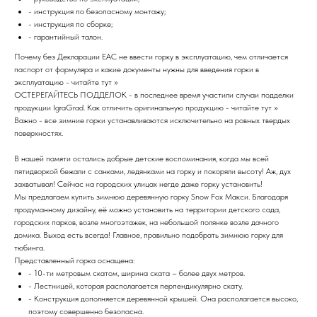
- инструкция по безопасному монтажу;
- инструкция по сборке;
- гарантийный талон.
Почему без Декларации EAC не ввести горку в эксплуатацию, чем отличается
паспорт от формуляра и какие документы нужны для введения горки в
эксплуатацию - читайте тут >>
ОСТЕРЕГАЙТЕСЬ ПОДДЕЛОК - в последнее время участили случаи подделки
продукции IgraGrad. Как отличить оригинальную продукцию - читайте тут >>
Важно - все зимние горки устанавливаются исключительно на ровных твердых
поверхностях.
В нашей памяти остались добрые детские воспоминания, когда мы всей
пятидворкой бежали с санками, ледянками на горку и покоряли высоту! Аж, дух
захватывал! Сейчас на городских улицах негде даже горку установить!
Мы предлагаем купить зимнюю деревянную горку Snow Fox Макси. Благодаря
продуманному дизайну, её можно установить на территории детского сада,
городских парков, возле многоэтажек, на небольшой полянке возле дачного
домика. Выход есть всегда! Главное, правильно подобрать зимнюю горку для
тюбинга.
Представленный горка оснащена:
- 10-ти метровым скатом, ширина ската – более двух метров.
- Лестницей, которая располагается перпендикулярно скату.
- Конструкция дополняется деревянной крышей. Она располагается высоко,
поэтому совершенно безопасна.