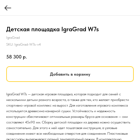
Детская площадка IgraGrad W7s
IgraGrad
SKU:
IgraGrad-W7s-v4
58 300
р.
Добавить в корзину
IgraGrad W7s — детская игровая площадка, которая подходит для семей с
несколькими детьми разного возраста, а также для тех, кто желает приобрести
спортивно-игровой комплекс на вырост. Для изготовления игрового комплекса
используется древесина камерной сушки. Устойчивость и надежность
конструкции обеспечивают оптимальные размеры бруса для основания — они
составляют 45х90 мм. Сборку детской площадки из дерева можно осуществить
самостоятельно. Для этого к ней идет пошаговая инструкция, а узловые
соединения имеют все необходимые отверстия для соединения. Пластиковые
аксессуары выдерживают разный температурный режим. В комплектацию