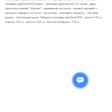
площадки IgraGrad W7s входит: • волновая горка длиной 2,2 метра; • двое
одиночных качелей "лодочка"; • деревянная лестница; • игровой прилавок с
окошком и декором из тента; • песочница; • скалодром (зацепы); • тентовая
крыша; • пластиковые ручки. Габариты площадки IgraGrad W7s: • длина: 4,56 м; •
ширина: 3,14 м; • высота: 2,65 м; • высота платформы: 1,20 м.