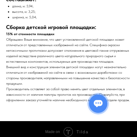
длина, м: 5,94;
высота, м: 3,25;
ширина, м: 5,04;
Сборка детской игровой площадки:
15% от стоимости площадки
Обращаем Ваше внимание, что цвет установленной детской площадки может
отличаться от представленных изображений на сайте. Специфика окраски
нетоксичными пропитками допускает отклонения в цветовой гамме отгружаемых
изделий вследствие различного цвета натурального природного сырья и
естественных компонентов, используемых для производства площадок.
Внешний вид и конструкция элементов детской площадки могут незначительно
отличаться от изображений на сайте в связи с возможными доработками со
стороны производителя, направленными на повышение качества и безопасности
продукции.
Производитель оставляет за собой право менять цвет отдельных элементов, в
зависимости от наличия палитры пропиток на производстве. Пожалуйста, при
оформлении заказа уточняйте наличие необходимого вам цвета в отделе продаж.
Tilda
Made on