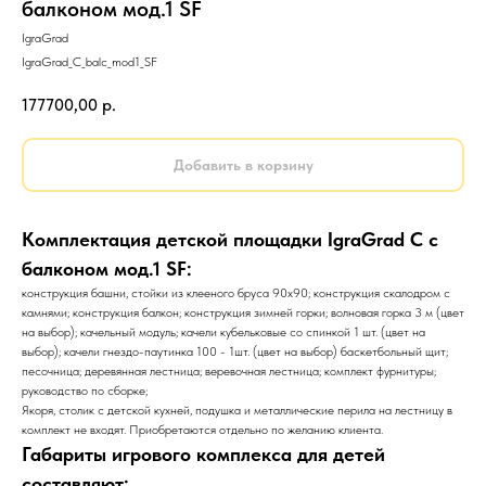
балконом мод.1 SF
IgraGrad
IgraGrad_C_balc_mod1_SF
177700,00
р.
Добавить в корзину
Комплектация детской площадки IgraGrad С с
балконом мод.1 SF:
конструкция башни, стойки из клееного бруса 90х90; конструкция скалодром с
камнями; конструкция балкон; конструкция зимней горки; волновая горка 3 м (цвет
на выбор); качельный модуль; качели кубельковые со спинкой 1 шт. (цвет на
выбор); качели гнездо-паутинка 100 - 1шт. (цвет на выбор) баскетбольный щит;
песочница; деревянная лестница; веревочная лестница; комплект фурнитуры;
руководство по сборке;
Якоря, столик с детской кухней, подушка и металлические перила на лестницу в
комплект не входят. Приобретаются отдельно по желанию клиента.
Габариты игрового комплекса для детей
составляют: