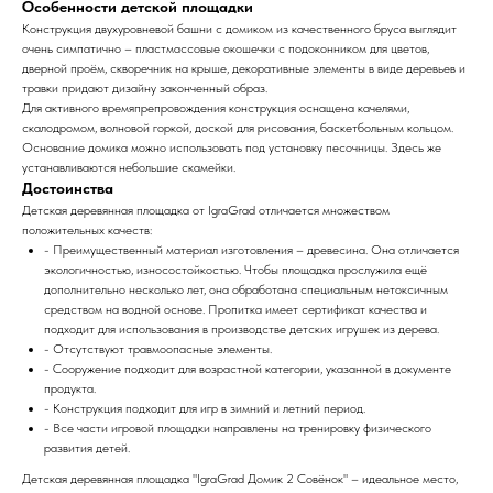
Особенности детской площадки
Конструкция двухуровневой башни с домиком из качественного бруса выглядит
очень симпатично – пластмассовые окошечки с подоконником для цветов,
дверной проём, скворечник на крыше, декоративные элементы в виде деревьев и
травки придают дизайну законченный образ.
Для активного времяпрепровождения конструкция оснащена качелями,
скалодромом, волновой горкой, доской для рисования, баскетбольным кольцом.
Основание домика можно использовать под установку песочницы. Здесь же
устанавливаются небольшие скамейки.
Достоинства
Детская деревянная площадка от IgraGrad отличается множеством
положительных качеств:
- Преимущественный материал изготовления – древесина. Она отличается
экологичностью, износостойкостью. Чтобы площадка прослужила ещё
дополнительно несколько лет, она обработана специальным нетоксичным
средством на водной основе. Пропитка имеет сертификат качества и
подходит для использования в производстве детских игрушек из дерева.
- Отсутствуют травмоопасные элементы.
- Сооружение подходит для возрастной категории, указанной в документе
продукта.
- Конструкция подходит для игр в зимний и летний период.
- Все части игровой площадки направлены на тренировку физического
развития детей.
Детская деревянная площадка "IgraGrad Домик 2 Совёнок" – идеальное место,