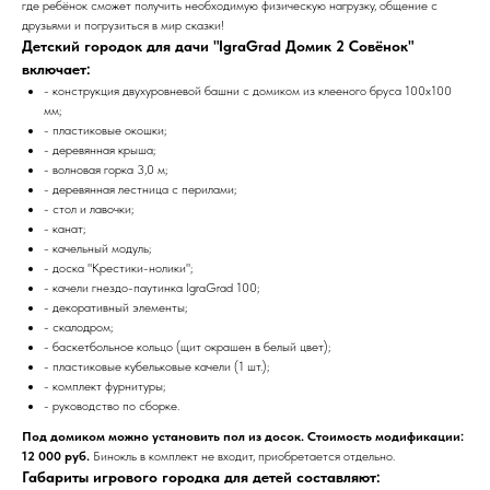
где ребёнок сможет получить необходимую физическую нагрузку, общение с
друзьями и погрузиться в мир сказки!
Детский городок для дачи "IgraGrad Домик 2 Совёнок"
включает:
- конструкция двухуровневой башни с домиком из клееного бруса 100х100
мм;
- пластиковые окошки;
- деревянная крыша;
- волновая горка 3,0 м;
- деревянная лестница с перилами;
- стол и лавочки;
- канат;
- качельный модуль;
- доска "Крестики-нолики";
- качели гнездо-паутинка IgraGrad 100;
- декоративный элементы;
- скалодром;
- баскетбольное кольцо (щит окрашен в белый цвет);
- пластиковые кубельковые качели (1 шт.);
- комплект фурнитуры;
- руководство по сборке.
Под домиком можно установить пол из досок. Стоимость модификации:
12 000 руб.
Бинокль в комплект не входит, приобретается отдельно.
Габариты игрового городка для детей составляют: