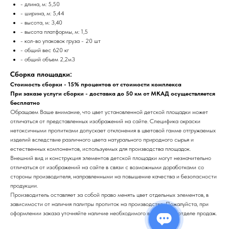
- длина, м: 5,50
- ширина, м: 5,44
- высота, м: 3,40
- высота платформы, м: 1,5
- кол-во упаковок груза - 20 шт
- общий вес 620 кг
- общий объем 2,2м3
Сборка площадки:
Стоимость сборки - 15% процентов от стоимости комплекса
При заказе услуги сборки - доставка до 50 км от МКАД осуществляется
бесплатно
Обращаем Ваше внимание, что цвет установленной детской площадки может
отличаться от представленных изображений на сайте. Специфика окраски
нетоксичными пропитками допускает отклонения в цветовой гамме отгружаемых
изделий вследствие различного цвета натурального природного сырья и
естественных компонентов, используемых для производства площадок.
Внешний вид и конструкция элементов детской площадки могут незначительно
отличаться от изображений на сайте в связи с возможными доработками со
стороны производителя, направленными на повышение качества и безопасности
продукции.
Производитель оставляет за собой право менять цвет отдельных элементов, в
зависимости от наличия палитры пропиток на производстве. Пожалуйста, при
оформлении заказа уточняйте наличие необходимого вам цвета в отделе продаж.