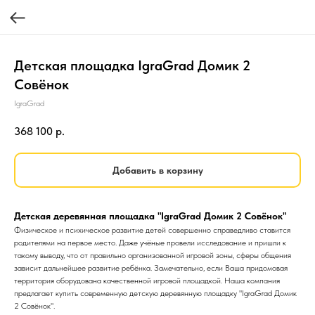
Детская площадка IgraGrad Домик 2
Совёнок
IgraGrad
368 100
р.
Добавить в корзину
Детская деревянная площадка "IgraGrad Домик 2 Совёнок"
Физическое и психическое развитие детей совершенно справедливо ставится
родителями на первое место. Даже учёные провели исследование и пришли к
такому выводу, что от правильно организованной игровой зоны, сферы общения
зависит дальнейшее развитие ребёнка. Замечательно, если Ваша придомовая
территория оборудована качественной игровой площадкой. Наша компания
предлагает купить современную детскую деревянную площадку "IgraGrad Домик
2 Совёнок".