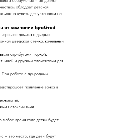
грового сооружения – он должен
ачеством обладает детская
ю можно купить для установки на
и от компании IgraGrad
 игрового домика с дверью,
анная шведская стенка, качельный
ыми атрибутами: горкой,
стницей и другими элементами для
. При работе с природным
едотвращает появление заноз в
ехнологий.
кими нетоксичными
в любое время года детям будет
с – это место, где дети будут