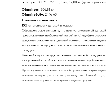
- горка: 300*500*2900, 1 шт., 12,00 кг. (транспортировк
Общий вес:
506,81 кг.
Общий объём:
2,146 м3
Стоимость монтажа
15%
от стоимости детской площадки
Обращаем Ваше внимание, что цвет установленной детской
представленных изображений на сайте. Специфика окраск
допускает отклонения в цветовой гамме отгружаемых издел
натурального природного сырья и естественных компоненто
площадок.
Внешний вид и конструкция элементов детской площадки мо
изображений на сайте в связи с возможными доработками с
направленными на повышение качества и безопасности про
Производитель оставляет за собой право менять цвет отдел
наличия палитры пропиток на производстве. Пожалуйста, п
наличие необходимого вам цвета в отделе продаж.