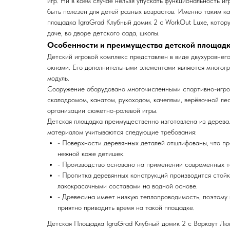
игр. Ни в коем случае нельзя упускать функциональность и
быть полезен для детей разных возрастов. Именно таким к
площадка IgraGrad Клубный домик 2 с WorkOut Luxe, котору
даче, во дворе детского сада, школы.
Особенности и преимущества детской площадк
Детский игровой комплекс представлен в виде двухуровнего
окнами. Его дополнительными элементами являются многогр
модуль.
Сооружение оборудовано многочисленными спортивно-игров
скалодромом, канатом, рукоходом, качелями, верёвочной ле
организации сюжетно-ролевой игры.
Детская площадка преимущественно изготовлена из дерева
материалом учитываются следующие требования:
- Поверхности деревянных деталей отшлифованы, что пр
нежной коже детишек.
- Производство основано на применении современных т
- Пропитка деревянных конструкций производится стой
лакокрасочными составами на водной основе.
- Древесина имеет низкую теплопроводимость, поэтому 
приятно приводить время на такой площадке.
Детская Площадка IgraGrad Клубный домик 2 с Воркаут Люк