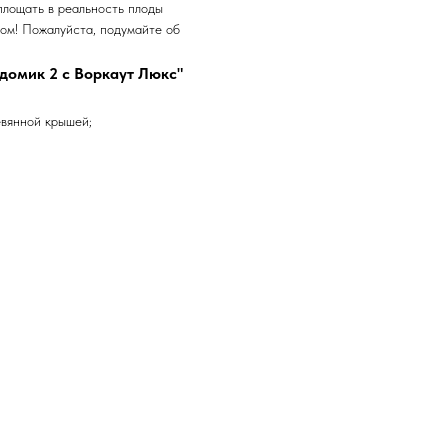
площать в реальность плоды
гом! Пожалуйста, подумайте об
домик 2 с Воркаут Люкс"
евянной крышей;