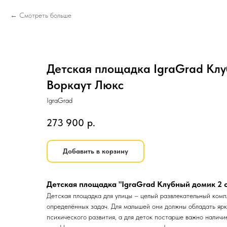
Смотреть больше
Детская площадка IgraGrad Клу
Воркаут Люкс
IgraGrad
273 900
р.
Добавить в корзину
Детская площадка "IgraGrad Клубный домик 2 
Детская площадка для улицы – целый развлекательный комп
определённых задач. Для малышей они должны обладать ярк
психического развития, а для деток постарше важно наличи