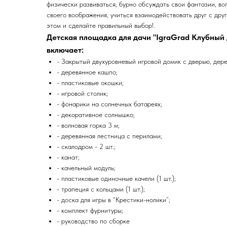
физически развиваться, бурно обсуждать свои фантазии, во
своего воображения, учиться взаимодействовать друг с дру
этом и сделайте правильный выбор!.
Детская площадка для дачи "IgraGrad Клубный 
включает:
- Закрытый двухуровневый игровой домик с дверью, дер
- деревянное кашпо;
- пластиковые окошки;
- игровой столик;
- фонарики на солнечных батареях;
- декоративное солнышко;
- волновая горка 3 м;
- деревянная лестница с перилами;
- скалодром - 2 шт.;
- канат;
- качельный модуль;
- пластиковые одиночные качели (1 шт.);
- трапеция с кольцами (1 шт.);
- доска для игры в “Крестики-нолики”;
- комплект фурнитуры;
- руководство по сборке