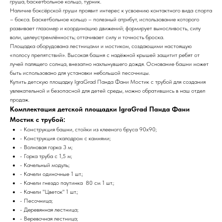
груша, баскетбольное кольцо, турник.
Наличие боксёрской груши проявит интерес к усвоению контактного вида спорта
– бокса. Баскетбольное кольцо – полезный атрибут, использование которого
развивает глазомер и координацию движений; формирует выносливость, силу
воли, целеустремлённость; оттачивает силу и точность броска.
Площадка оборудована лестницами и мостиком, создающими настоящую
«полосу препятствий». Высокая башня с надёжной крышей защитит ребят от
лучей палящего солнца, внезапно нахлынувшего дождя. Основание башни может
быть использовано для установки небольшой песочницы.
Купить детскую площадку IgraGrad Панда Фани Мостик с трубой для создания
увлекательной и безопасной для детей среды, можно обратившись в наш отдел
продаж.
Комплектация детской площадки IgraGrad Панда Фани
Мостик с трубой:
- Конструкция башни, стойки из клееного бруса 90х90;
- Конструкция скалодром с камнями;
- Волновая горка 3 м;
- Горка труба с 1,5 м;
- Качельный модуль;
- Качели одиночные 1 шт.;
- Качели гнездо паутинка 80 см 1 шт.;
- Качели "Цветок" 1 шт.;
- Песочница;
- Деревянная лестница;
- Веревочная лестница;