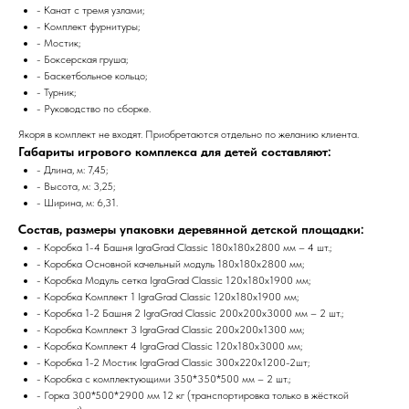
- Канат с тремя узлами;
- Комплект фурнитуры;
- Мостик;
- Боксерская груша;
- Баскетбольное кольцо;
- Турник;
- Руководство по сборке.
Якоря в комплект не входят. Приобретаются отдельно по желанию клиента.
Габариты игрового комплекса для детей составляют:
- Длина, м: 7,45;
- Высота, м: 3,25;
- Ширина, м: 6,31.
Состав, размеры упаковки деревянной детской площадки:
- Коробка 1-4 Башня IgraGrad Classic 180х180х2800 мм – 4 шт.;
- Коробка Основной качельный модуль 180х180х2800 мм;
- Коробка Модуль сетка IgraGrad Classic 120х180х1900 мм;
- Коробка Комплект 1 IgraGrad Classic 120х180х1900 мм;
- Коробка 1-2 Башня 2 IgraGrad Classic 200х200х3000 мм – 2 шт.;
- Коробка Комплект 3 IgraGrad Classic 200х200х1300 мм;
- Коробка Комплект 4 IgraGrad Classic 120х180х3000 мм;
- Коробка 1-2 Мостик IgraGrad Classic 300х220х1200-2шт;
- Коробка с комплектующими 350*350*500 мм – 2 шт.;
- Горка 300*500*2900 мм 12 кг (транспортировка только в жёсткой